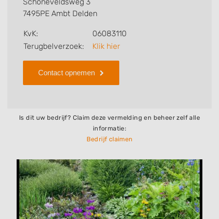
Schoneveldsweg 3
bedrijf.
7495PE Ambt Delden
Zoekt u een ander bedrijf? Bekijk dan andere
KvK:
06083110
hoveniers en bedrijven in
Terugbelverzoek:
Klik hier
Ambt Delden
.
Contact opnemen
Is dit uw bedrijf? Claim deze vermelding en beheer zelf alle
informatie:
Bedrijf claimen