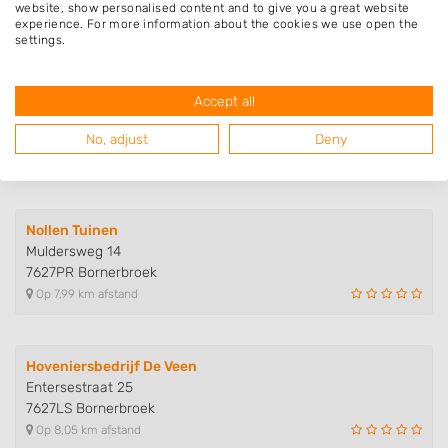
7468MB Enter
website, show personalised content and to give you a great website
Op 7,01 km afstand
experience. For more information about the cookies we use open the
settings.
Nostalgie Garden
Accept all
Haaksbergerstraat 124
7554PB Hengelo
No, adjust
Deny
Op 7,77 km afstand
Nollen Tuinen
Muldersweg 14
7627PR Bornerbroek
Op 7,99 km afstand
Hoveniersbedrijf De Veen
Entersestraat 25
7627LS Bornerbroek
Op 8,05 km afstand