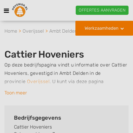
OFFERTES AANVRAGEN
Werkzaamheden
Home
Overijssel
Ambt Delden
Cattier Hoveniers
Cattier Hoveniers
Op deze bedrijfspagina vindt u informatie over Cattier
Hoveniers, gevestigd in Ambt Delden in de
provincie
Overijssel
.
U kunt via deze pagina
eenvoudig contact met het bedrijf opnemen door te
Toon meer
bellen of een bericht te sturen. Daarnaast vindt u een
overzicht van de werkzaamheden van dit bedrijf, zo
kunt u snel zien welke zaken Cattier Hoveniers voor u
Bedrijfsgegevens
kan verzorgen. Tenslotte kunt een beoordeling of
Cattier Hoveniers
review achterlaten als u al ervaring heeft met dit