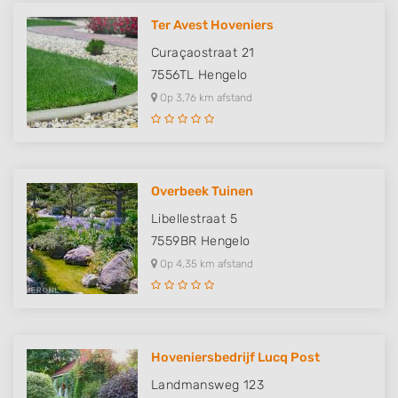
Ter Avest Hoveniers
Curaçaostraat 21
7556TL
Hengelo
Op 3,76 km afstand
Overbeek Tuinen
Libellestraat 5
7559BR
Hengelo
Op 4,35 km afstand
Hoveniersbedrijf Lucq Post
Landmansweg 123