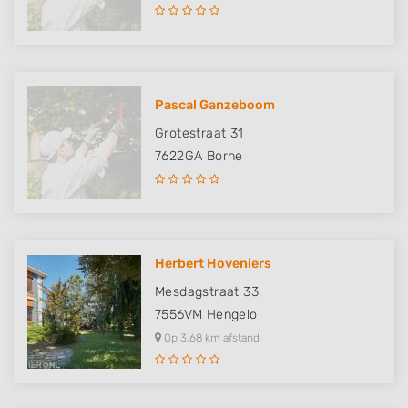
Pascal Ganzeboom
Grotestraat 31
7622GA
Borne
Herbert Hoveniers
Mesdagstraat 33
7556VM
Hengelo
Op 3,68 km afstand