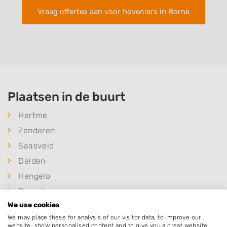
Vraag offertes aan voor hoveniers in Borne
Plaatsen in de buurt
Hertme
Zenderen
Saasveld
Delden
Hengelo
Deurningen
We use cookies
Bornerbroek
We may place these for analysis of our visitor data, to improve our
Albergen
website, show personalised content and to give you a great website