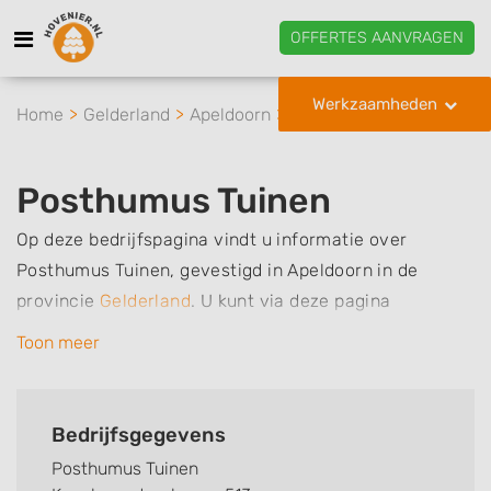
OFFERTES AANVRAGEN
Werkzaamheden
Home
Gelderland
Apeldoorn
Posthumus Tuinen
Posthumus Tuinen
Op deze bedrijfspagina vindt u informatie over
Posthumus Tuinen, gevestigd in Apeldoorn in de
provincie
Gelderland
.
U kunt via deze pagina
eenvoudig contact met het bedrijf opnemen door te
Toon meer
bellen of een bericht te sturen. Daarnaast vindt u een
overzicht van de werkzaamheden van dit bedrijf, zo
kunt u snel zien welke zaken Posthumus Tuinen voor u
Bedrijfsgegevens
kan verzorgen. Tenslotte kunt een beoordeling of
Posthumus Tuinen
review achterlaten als u al ervaring heeft met dit