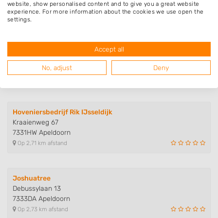
7331SB Apeldoorn
website, show personalised content and to give you a great website
Op 2,60 km afstand
experience. For more information about the cookies we use open the
settings.
Dunnink Dienstverlening
Accept all
Oude Beekbergerweg 3
7331HL Apeldoorn
No, adjust
Deny
Op 2,63 km afstand
Hoveniersbedrijf Rik IJsseldijk
Kraaienweg 67
7331HW Apeldoorn
Op 2,71 km afstand
Joshuatree
Debussylaan 13
7333DA Apeldoorn
Op 2,73 km afstand