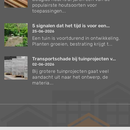
populairste houtsoorten voor
toepassingen...
5 signalen dat het tijd is voor een...
25-06-2026
Een tuin is voortdurend in ontwikkeling.
Planten groeien, bestrating krijgt t...
Transportschade bij tuinprojecten v...
02-06-2026
Bij grotere tuinprojecten gaat veel
aandacht uit naar het ontwerp, de
materia...
Verzorgingstips voor bomen en planten
Inspiratie voor uw tuin en terras
De belangrijkste tuinwerkzaamheden voor de