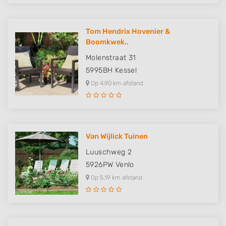
Tom Hendrix Hovenier &
Boomkwek..
Molenstraat 31
5995BH
Kessel
Op 4,90 km afstand
Van Wijlick Tuinen
Luuschweg 2
5926PW
Venlo
Op 5,19 km afstand