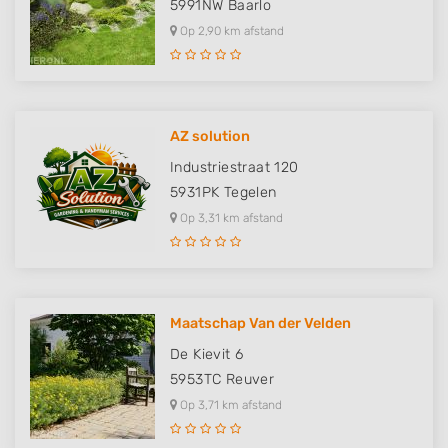
5991NW
Baarlo
Op 2,90 km afstand
AZ solution
Industriestraat 120
5931PK
Tegelen
Op 3,31 km afstand
Maatschap Van der Velden
De Kievit 6
5953TC
Reuver
Op 3,71 km afstand