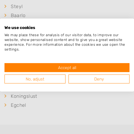
Steyl
Baarlo
Tegelen
We use cookies
Reuver
We may place these for analysis of our visitor data, to improve our
website, show personalised content and to give you a great website
Kessel
experience. For more information about the cookies we use open the
settings.
Maasbree
Beesel
Accept all
Venlo
Helden
No, adjust
Deny
Panningen
Koningslust
Egchel