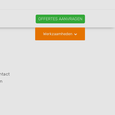
OFFERTES AANVRAGEN
Werkzaamheden
ntact
en