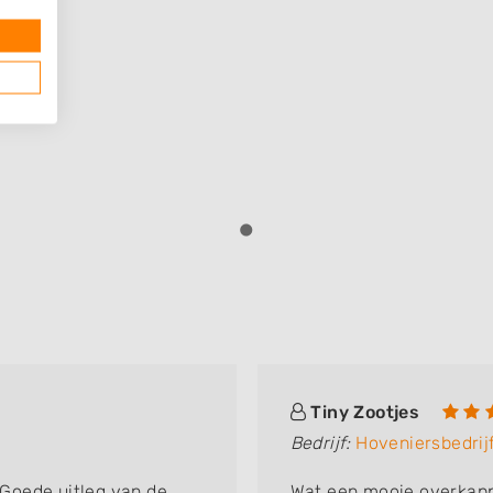
Tiny Zootjes
Bedrijf:
Hoveniersbedrijf
Goede uitleg van de
Wat een mooie overkapp