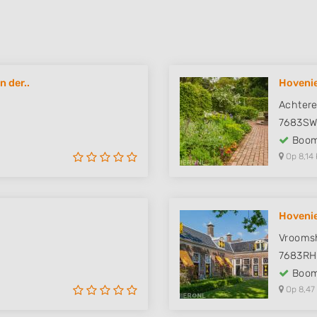
n der..
Hovenie
Achtere
7683S
Boom
Op 8,14 
Hovenie
Vrooms
7683RH
Boom
Op 8,47