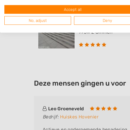
Accept all
Huiskes Hovenier
No, adjust
Deny
Varsenerweg 14
7731PZ
Ommen
Deze mensen gingen u voor
Leo Groeneveld
Bedrijf:
Huiskes Hovenier
et hem
Actieve en ondernemende benadering. 