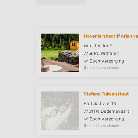
Hoveniersbedrijf Arjan va
Woestendijk 2
7738PL
Witharen
Boomverzorging
Op 6,55 km afstand
Stefano Tuin en Hout
Bartokstraat 16
7701TW
Dedemsvaart
Boomverzorging
Op 8,22 km afstand