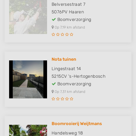
Belversestraat 7
5076PV
Haaren
Boomverzorging
Op 7,19 km afstand
Nota tuinen
Lingestraat 14
5215CV
's-Hertogenbosch
Boomverzorging
Op 7,31 km afstand
Boomrooierij Weijtmans
Handelsweg 18