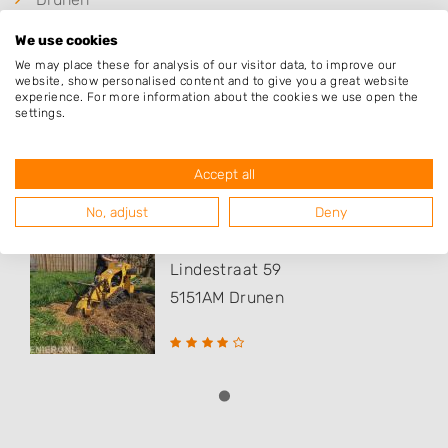
Elshout
We use cookies
Udenhout
We may place these for analysis of our visitor data, to improve our
website, show personalised content and to give you a great website
experience. For more information about the cookies we use open the
settings.
Populaire hoveniers
Accept all
No, adjust
Deny
Musters Agro
Lindestraat 59
5151AM
Drunen