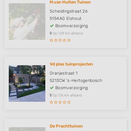
M.van Hulten Tuinen
Scheidingstraat 26
5154AG
Elshout
Boomverzorging
Op 7,09 km afstand
Vd plas tuinprojecten
Oranjestraat 1
5213CW
's-Hertogenbosch
Boomverzorging
Op 7,16 km afstand
De Prachttuinen