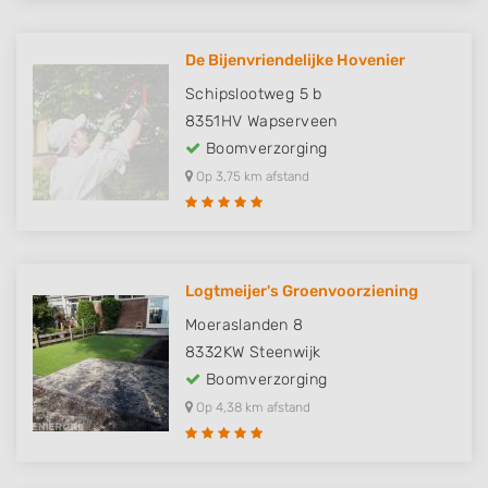
De Bijenvriendelijke Hovenier
Schipslootweg 5 b
8351HV
Wapserveen
Boomverzorging
Op 3,75 km afstand
Logtmeijer's Groenvoorziening
Moeraslanden 8
8332KW
Steenwijk
Boomverzorging
Op 4,38 km afstand