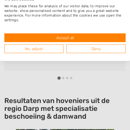
We may place these for analysis of our visitor data, to improve our
website, show personalised content and to give you a great website
experience. For more information about the cookies we use open the
settings.
E Hielken
Bedrijf:
Ruben Kamminga Multidiensten
Accept all
Goede service vriendelijk en je kan wat
No, adjust
Deny
overleggen met hem
Resultaten van hoveniers uit de
regio Darp met specialisatie
beschoeiing & damwand