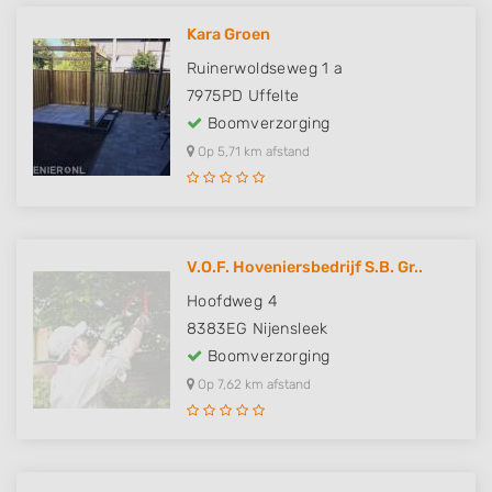
Kara Groen
Ruinerwoldseweg 1 a
7975PD
Uffelte
Boomverzorging
Op 5,71 km afstand
V.O.F. Hoveniersbedrijf S.B. Gr..
Hoofdweg 4
8383EG
Nijensleek
Boomverzorging
Op 7,62 km afstand