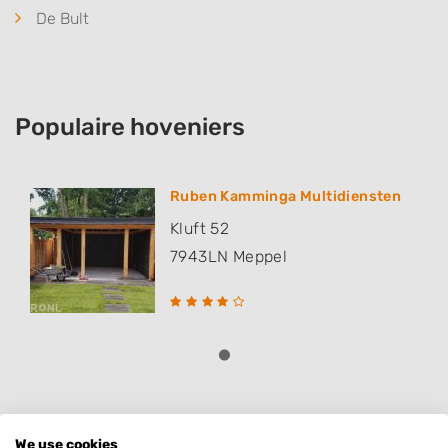
De Bult
Populaire hoveniers
Ruben Kamminga Multidiensten
Kluft 52
7943LN
Meppel
Deze mensen gingen u voor
We use cookies