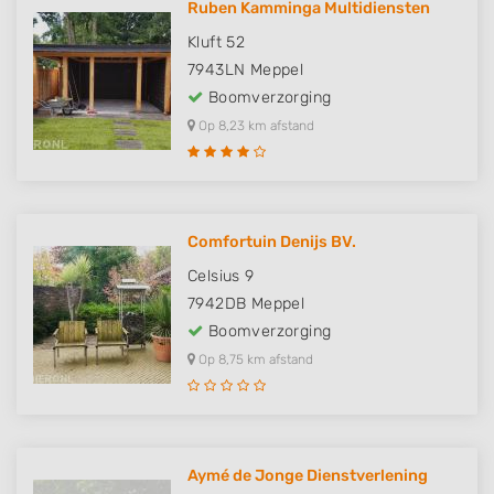
Ruben Kamminga Multidiensten
Kluft 52
7943LN
Meppel
Boomverzorging
Op 8,23 km afstand
Comfortuin Denijs BV.
Celsius 9
7942DB
Meppel
Boomverzorging
Op 8,75 km afstand
Aymé de Jonge Dienstverlening