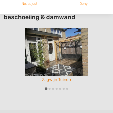
Resultaten van hoveniers uit de
No, adjust
Deny
regio Eagum met specialisatie
beschoeiing & damwand
Zagwijn Tuinen