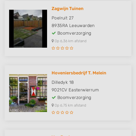
Zagwijn Tuinen
Poelruit 27
8935RA
Leeuwarden
Boomverzorging
Op 6,36 km afstand
Hoveniersbedrijf T. Melein
Dilledyk 18
9021CV
Easterwierrum
Boomverzorging
Op 6,75 km afstand