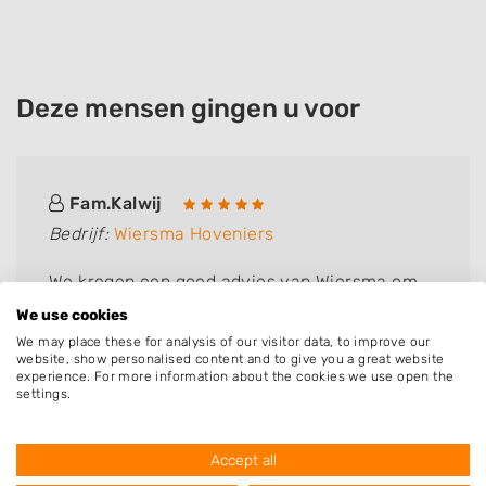
Deze mensen gingen u voor
Fam.Kalwij
Bedrijf:
Wiersma Hoveniers
We kregen een goed advies van Wiersma om
de bijkeuken te renoveren . Het is goed gelukt
We use cookies
,niet alleen het snoeien ,maar ook houtwerk
We may place these for analysis of our visitor data, to improve our
website, show personalised content and to give you a great website
vervangen .fam Kalwij dik tevreden
experience. For more information about the cookies we use open the
settings.
Accept all