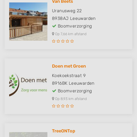
Van Beets
Uranusweg 22
8938AJ
Leeuwarden
Boomverzorging
Op 7,66 km afstand
Doen met Groen
Koekoekstraat 9
8916BK
Leeuwarden
Boomverzorging
Op 8,93 km afstand
TreeONTop