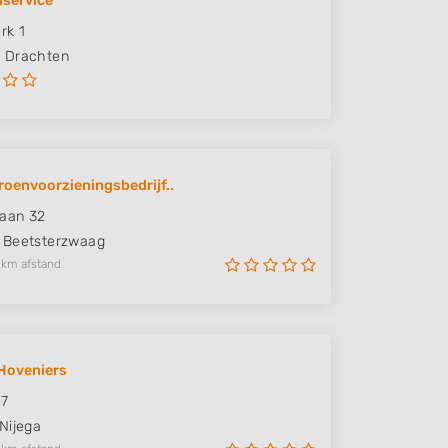
iservice
rk 1
H
Drachten
Groenvoorzieningsbedrijf..
laan 32
Beetsterzwaag
 km afstand
 Hoveniers
 7
Nijega