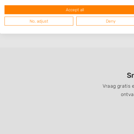
Op 5,63 km afstand
Accept all
No, adjust
Deny
Sn
Vraag gratis 
ontva