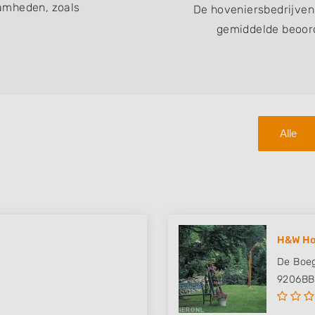
amheden, zoals
De hoveniersbedrijven
gemiddelde beoord
Alle
H&W Ho
De Boeg
9206BB