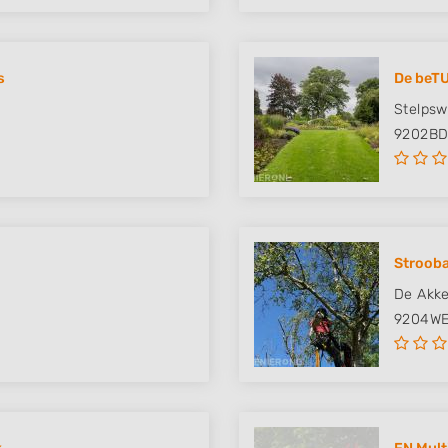
s
De beTU
Stelpsw
9202B
Stroob
De Akke
9204W