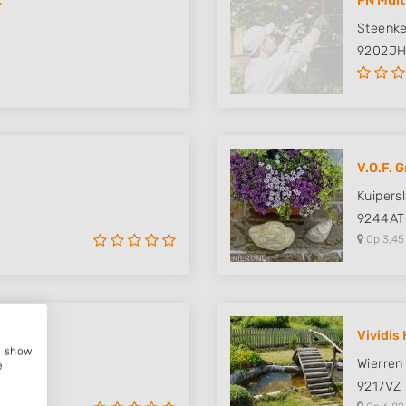
k
FN Mult
Steenke
9202J
V.O.F. 
Kuipers
9244AT
Op 3,45
ies
Vividis
e, show
Wierren
e
9217VZ