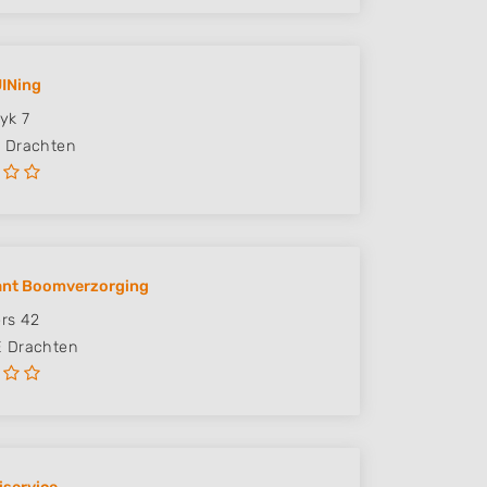
INing
yk 7
D
Drachten
ant Boomverzorging
rs 42
E
Drachten