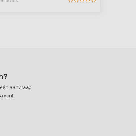
 km afstand
en?
t één aanvraag
akman!