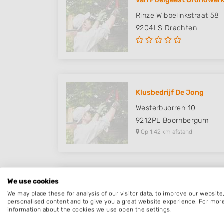
van Poelgeest Grondwer
Rinze Wibbelinkstraat 58
9204LS
Drachten
Klusbedrijf De Jong
Westerbuorren 10
9212PL
Boornbergum
Op 1,42 km afstand
We use cookies
Hoveniersbedrijf J. de Vr
We may place these for analysis of our visitor data, to improve our websit
Kommisjewei 35
personalised content and to give you a great website experience. For mor
information about the cookies we use open the settings.
9217RL
Nijega