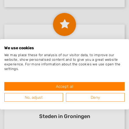
Beoordelingen Eemshaven
We use cookies
We may place these for analysis of our visitor data, to improve our
website, show personalised content and to give you a great website
experience. For more information about the cookies we use open the
Nog geen statistieken beschikbaar.
settings.
Accept all
No, adjust
Deny
Steden in Groningen