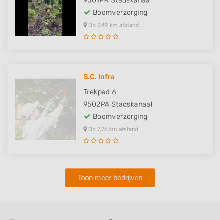
9501PR
Stadskanaal
Boomverzorging
Op 7,49 km afstand
S.C. Infra
Trekpad 6
9502PA
Stadskanaal
Boomverzorging
Op 7,76 km afstand
Toon meer bedrijven