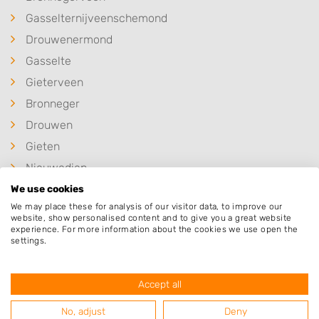
Gasselternijveenschemond
Drouwenermond
Gasselte
Gieterveen
Bronneger
Drouwen
Gieten
Nieuwediep
Buinen
We use cookies
We may place these for analysis of our visitor data, to improve our
Buinerveen
website, show personalised content and to give you a great website
experience. For more information about the cookies we use open the
settings.
Deze mensen gingen u voor
Accept all
No, adjust
Deny