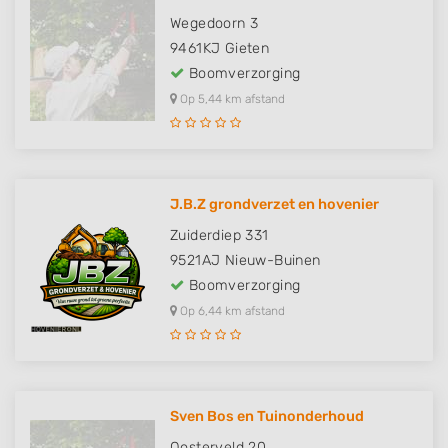
Wegedoorn 3
9461KJ
Gieten
Boomverzorging
Op 5,44 km afstand
J.B.Z grondverzet en hovenier
Zuiderdiep 331
9521AJ
Nieuw-Buinen
Boomverzorging
Op 6,44 km afstand
Sven Bos en Tuinonderhoud
Oosterveld 20