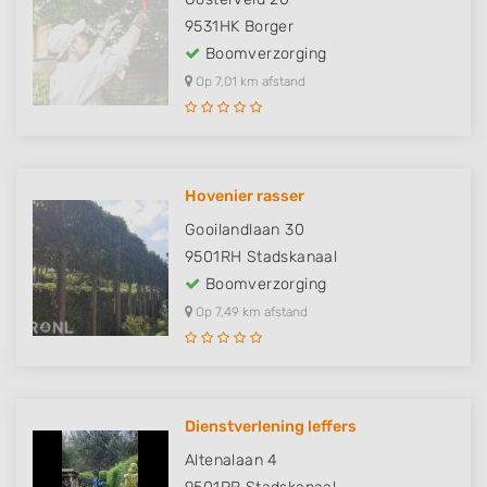
9531HK
Borger
Boomverzorging
Op 7,01 km afstand
Hovenier rasser
Gooilandlaan 30
9501RH
Stadskanaal
Boomverzorging
Op 7,49 km afstand
Dienstverlening leffers
Altenalaan 4