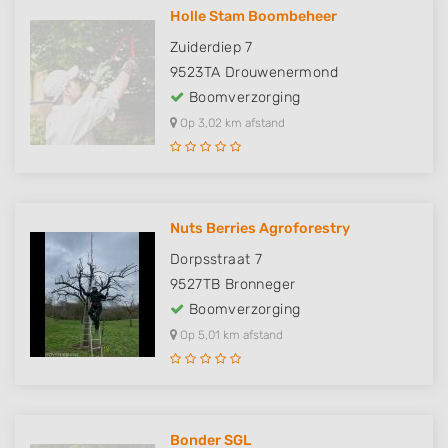
Holle Stam Boombeheer
Zuiderdiep 7
9523TA
Drouwenermond
Boomverzorging
Op 3,02 km afstand
Nuts Berries Agroforestry
Dorpsstraat 7
9527TB
Bronneger
Boomverzorging
Op 5,01 km afstand
Bonder SGL