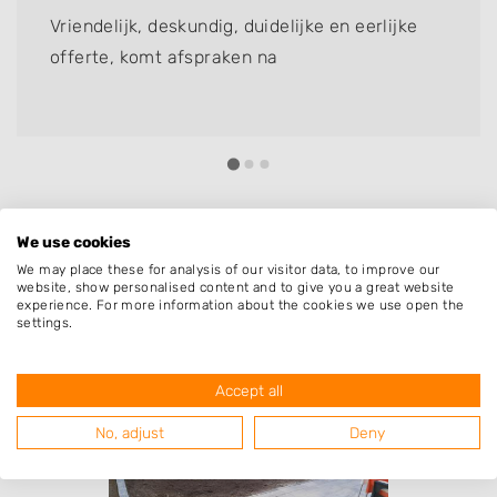
Vriendelijk, deskundig, duidelijke en eerlijke
offerte, komt afspraken na
We use cookies
Resultaten van hoveniers uit de
We may place these for analysis of our visitor data, to improve our
regio Herwen met specialisatie
website, show personalised content and to give you a great website
beschoeiing & damwand
experience. For more information about the cookies we use open the
settings.
Accept all
No, adjust
Deny