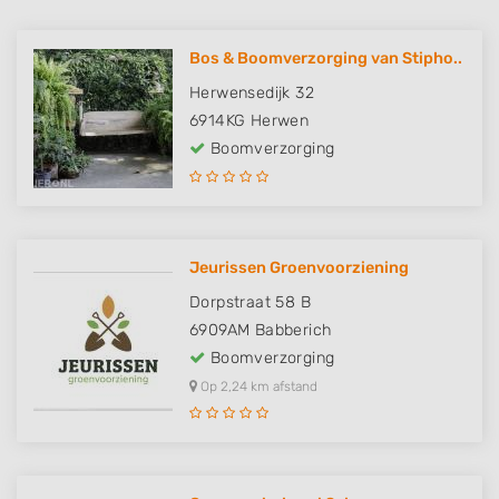
Bos & Boomverzorging van Stipho..
Herwensedijk 32
6914KG
Herwen
Boomverzorging
Jeurissen Groenvoorziening
Dorpstraat 58 B
6909AM
Babberich
Boomverzorging
Op 2,24 km afstand