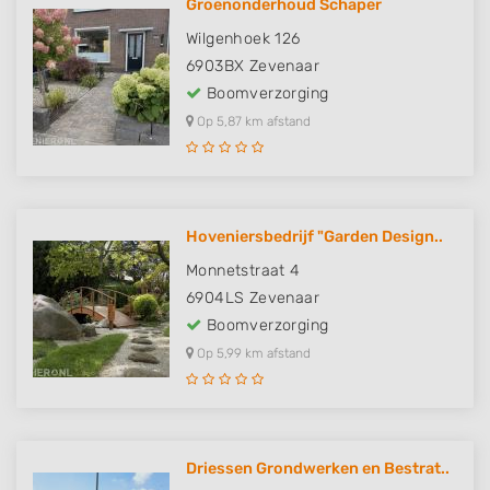
Groenonderhoud Schaper
Wilgenhoek 126
6903BX
Zevenaar
Boomverzorging
Op 5,87 km afstand
Hoveniersbedrijf "Garden Design..
Monnetstraat 4
6904LS
Zevenaar
Boomverzorging
Op 5,99 km afstand
Driessen Grondwerken en Bestrat..