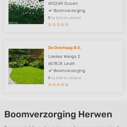
6922AR
Duiven
Boomverzorging
Op 8,26 km afstand
De Overhaag B.V.
Lieskes Wengs 2
6578JK
Leuth
Boomverzorging
Op 8,80 km afstand
Boomverzorging Herwen