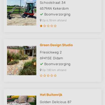
Schoolstraat 34
6579AN
Kekerdom
Boomverzorging
Op 6,78 km afstand
Green Design Studio
Friesickweg 2
6941SE
Didam
Boomverzorging
Op 7,80 km afstand
Het Buitenrijk
Golden Delicious 87