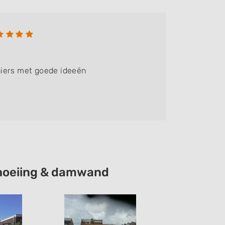
Marti
Bedrijf:
iers met goede ideeën
Goede en
schoeiing & damwand