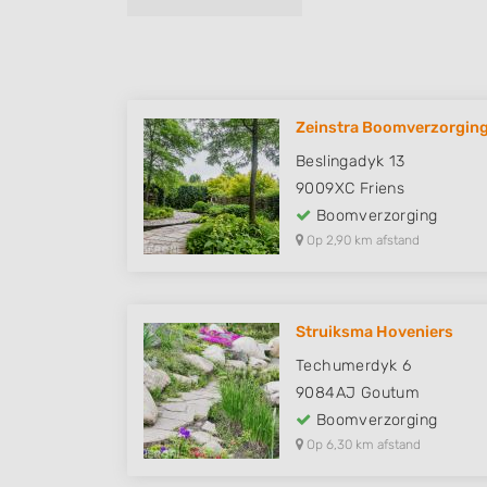
Zeinstra Boomverzorgin
Beslingadyk 13
9009XC
Friens
Boomverzorging
Op 2,90 km afstand
Struiksma Hoveniers
Techumerdyk 6
9084AJ
Goutum
Boomverzorging
Op 6,30 km afstand