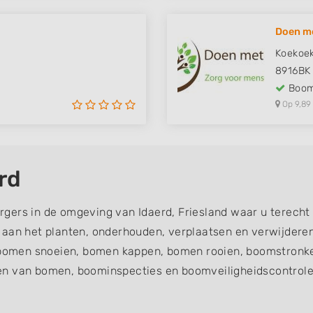
Doen m
Koekoek
8916BK
Boom
Op 9,89
rd
gers in de omgeving van Idaerd, Friesland waar u terecht
d aan het planten, onderhouden, verplaatsen en verwijde
omen snoeien, bomen kappen, bomen rooien, boomstronke
en van bomen, boominspecties en boomveiligheidscontroles