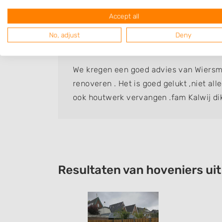
Accept all
Fam.Kalwij
No, adjust
Deny
Bedrijf:
Wiersma Hoveniers
We kregen een goed advies van Wiersm
renoveren . Het is goed gelukt ,niet al
ook houtwerk vervangen .fam Kalwij di
Resultaten van hoveniers ui