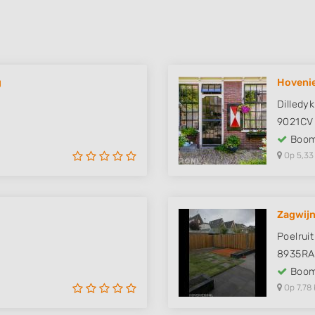
g
Hovenie
Dilledyk
9021CV
Boom
Op 5,33
Zagwijn
Poelruit
8935RA
Boom
Op 7,78 