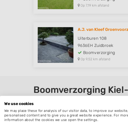
Op 7,19 km afstand
A.J. van Kleef Groenvoor
Uiterburen 108
9636EH
Zuidbroek
Boomverzorging
Op 9,52 km afstand
Boomverzorging Kiel
Een overzicht van hoveniers en boomverzo
We use cookies
waaronder alle werkzaamheden vallen die z
We may place these for analysis of our visitor data, to improve our websit
personalised content and to give you a great website experience. For mor
Veelvoorkomende werkzaamheden van boom
information about the cookies we use open the settings.
stobbenfrezen. Maar ook voor het aanplant