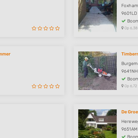
Foxham
9601LD
Boom
Op 6,38
ammer
Timber
Burgeme
9641NH
Boom
Op 6,72
De Groe
Herewe
9651AM
Boom