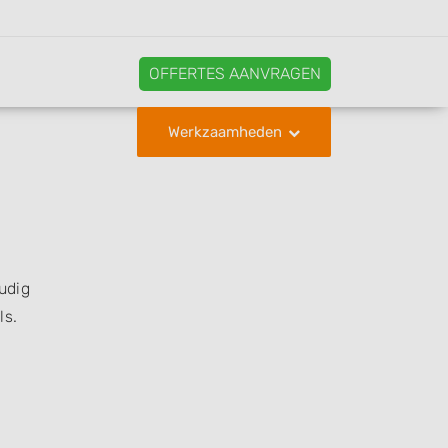
OFFERTES AANVRAGEN
Werkzaamheden
udig
ls.