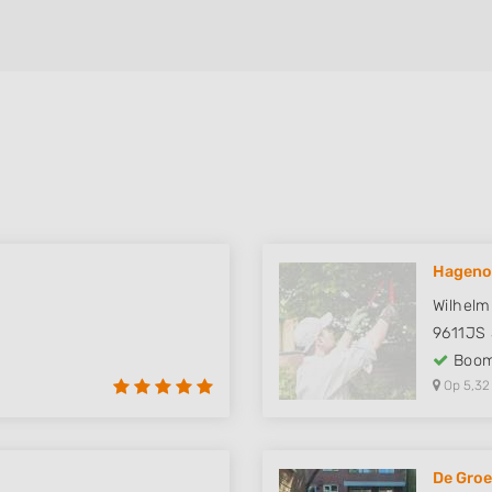
Hageno
Wilhelm
9611JS
Boom
Op 5,32
De Groe