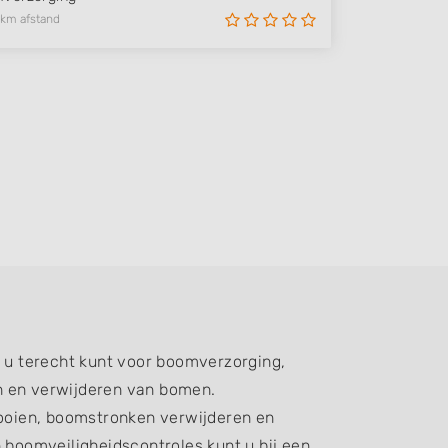
 km afstand
 u terecht kunt voor boomverzorging,
n en verwijderen van bomen.
oien, boomstronken verwijderen en
boomveiligheidscontroles kunt u bij een