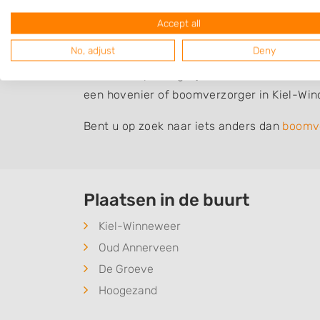
boomverzorger terecht.
Accept all
Bomen snoeien of kappen?
No, adjust
Deny
Heeft u hulp nodig bij het snoeien van een
een hovenier of boomverzorger in Kiel-Win
Bent u op zoek naar iets anders dan
boomv
Plaatsen in de buurt
Kiel-Winneweer
Oud Annerveen
De Groeve
Hoogezand