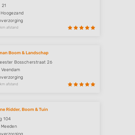
 21
Hoogezand
verzorging
 km afstand
man Boom & Landschap
ester Bosscherstraat 26
Veendam
verzorging
 km afstand
ne Ridder, Boom & Tuin
g 104
Meeden
verzorging