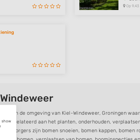
Op 9,43
ziening
-Windeweer
rgers in de omgeving van Kiel-Windeweer, Groningen waar
ijn gerelateerd aan het planten, onderhouden, verplaatse
e, show
e
verzorgers zijn bomen snoeien, bomen kappen, bomen ro
en van bomen, verplaatsen van bomen, boominspecties en 