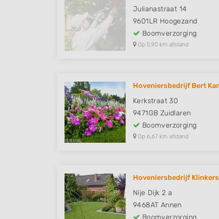
Julianastraat 14
9601LR
Hoogezand
Boomverzorging
Op 5,90 km afstand
Hoveniersbedrijf Bert K
Kerkstraat 30
9471GB
Zuidlaren
Boomverzorging
Op 6,67 km afstand
Hoveniersbedrijf Klinkers
Nije Dijk 2 a
9468AT
Annen
Boomverzorging