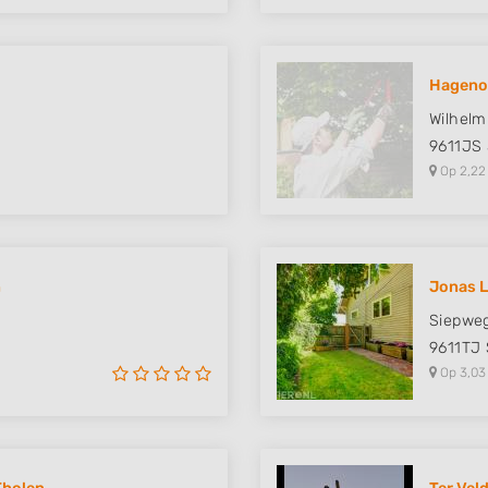
Hageno
Wilhelm
9611JS
Op 2,22
n
Jonas L
Siepwe
9611TJ
Op 3,03