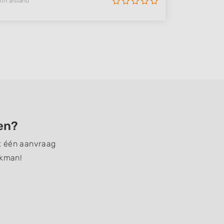
km afstand
den?
et één aanvraag
akman!