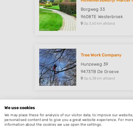
Hoveniersbedrijf Marcel 
Borgweg 33
9608TE
Westerbroek
Op 3,60 km afstand
Tree Work Company
Hunzeweg 39
9473TB
De Groeve
Op 6,38 km afstand
We use cookies
D.O.K dienstverlening
We may place these for analysis of our visitor data, to improve our websit
Middenstraat 6
personalised content and to give you a great website experience. For mor
information about the cookies we use open the settings.
9479PL
Noordlaren