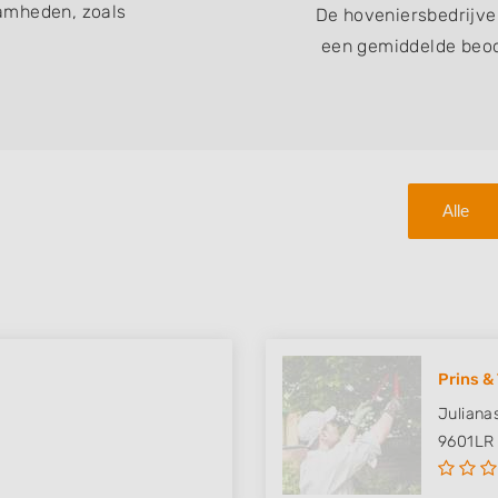
amheden, zoals
De hoveniersbedrijv
een gemiddelde beoor
Alle
Prins &
Juliana
9601LR