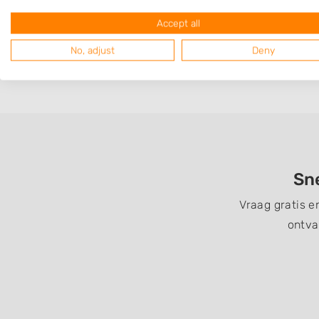
Op 7,65 km afstand
Accept all
No, adjust
Deny
Sne
Vraag gratis e
ontva