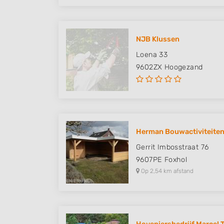
NJB Klussen
Loena 33
9602ZX
Hoogezand
Herman Bouwactiviteite
Gerrit Imbosstraat 76
9607PE
Foxhol
Op 2,54 km afstand