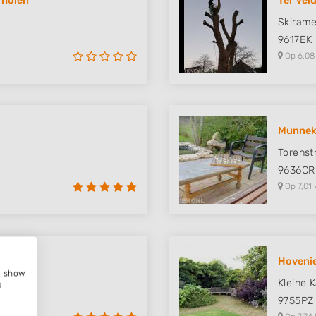
Tholen
Ter Vel
Skirame
9617EK
Op 6,08
Munnek
Torenst
9636CR
Op 7,01 
Hovenie
e, show
Kleine 
e
9755PZ