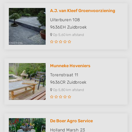
A.J. van Kleef Groenvoorziening
Uiterburen 108
9636EH
Zuidbroek
Op 5,60 km afstand
Munneke Hoveniers
Torenstraat 11
9636CR
Zuidbroek
Op 5,80 km afstand
De Boer Agro Service
Holland Marsh 23