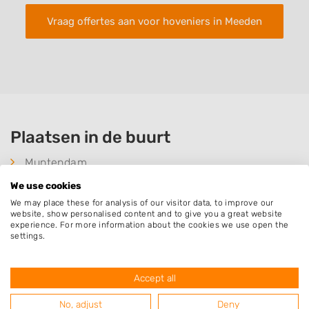
Vraag offertes aan voor hoveniers in Meeden
Plaatsen in de buurt
Muntendam
Westerlee
We use cookies
Veendam
We may place these for analysis of our visitor data, to improve our
website, show personalised content and to give you a great website
Scheemda
experience. For more information about the cookies we use open the
settings.
Zuidbroek
Heiligerlee
Accept all
Oude Pekela
No, adjust
Deny
Tripscompagnie