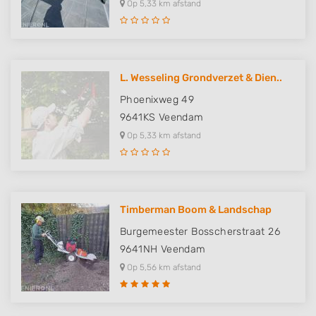
Op 5,33 km afstand
L. Wesseling Grondverzet & Dien..
Phoenixweg 49
9641KS
Veendam
Op 5,33 km afstand
Timberman Boom & Landschap
Burgemeester Bosscherstraat 26
9641NH
Veendam
Op 5,56 km afstand