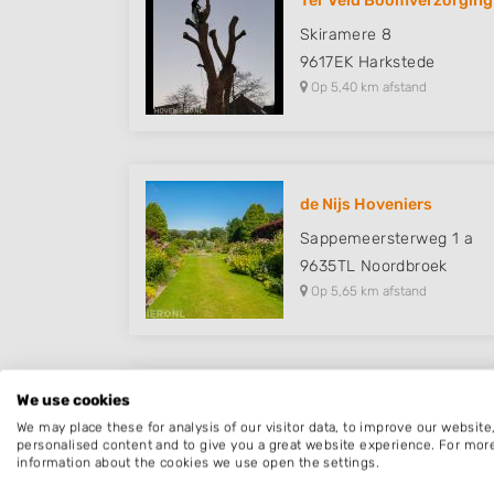
Ter Veld Boomverzorging
Skiramere 8
9617EK
Harkstede
Op 5,40 km afstand
de Nijs Hoveniers
Sappemeersterweg 1 a
9635TL
Noordbroek
Op 5,65 km afstand
We use cookies
PeeTeeGee
We may place these for analysis of our visitor data, to improve our websit
Slochtermeenteweg 4
personalised content and to give you a great website experience. For mor
information about the cookies we use open the settings.
9624PA
Luddeweer