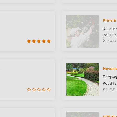
Prins &
Juliana
9601LR
Op 4,34
n
Hovenie
Borgwe
9608TE
Op 5,12 