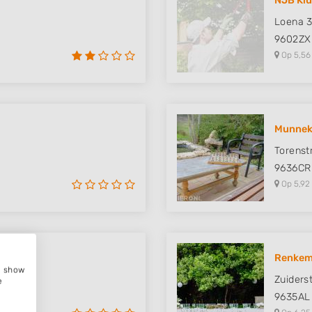
NJB Kl
Loena 
9602ZX
Op 5,56
Munnek
Torenst
9636CR
Op 5,92
Renkem
e, show
Zuiders
e
9635AL