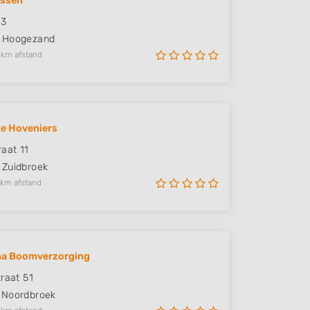
ussen
33
Hoogezand
 km afstand
e Hoveniers
raat 11
Zuidbroek
 km afstand
a Boomverzorging
traat 51
Noordbroek