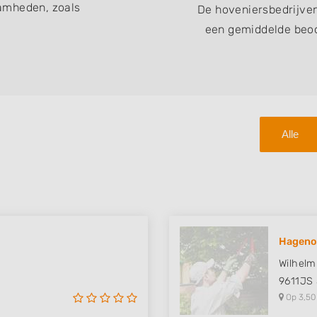
amheden, zoals
De hoveniersbedrijve
een gemiddelde beoo
Alle
Hageno
Wilhelm
9611JS
Op 3,50