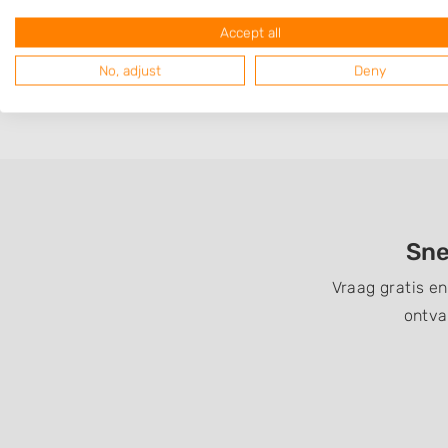
Op 6,24 km afstand
Accept all
No, adjust
Deny
Sne
Vraag gratis e
ontva