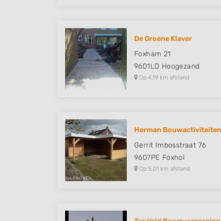
De Groene Klaver
Foxham 21
9601LD
Hoogezand
Op 4,19 km afstand
Herman Bouwactiviteite
Gerrit Imbosstraat 76
9607PE
Foxhol
Op 5,01 km afstand