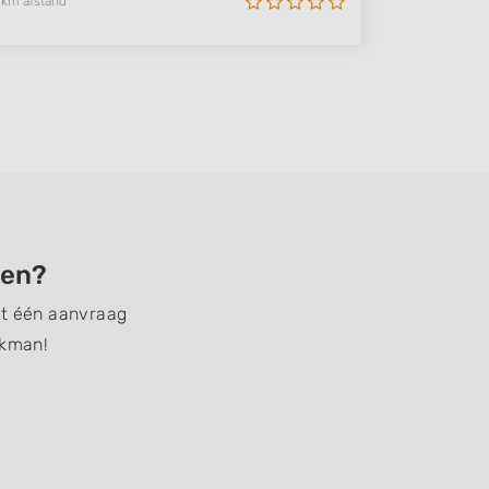
 km afstand
den?
et één aanvraag
akman!