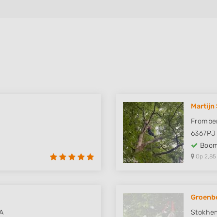
Martijn
Frombe
6367PJ
Boom
Op 2,85
Groenbe
A
Stokhe