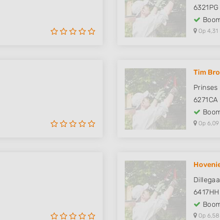
6321PG
Boom
Op 4,31
Tim Bro
Prinses
6271CA
Boom
Op 6,09
Hovenie
Dillega
6417HH
Boom
Op 6,58