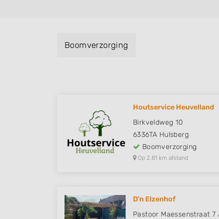
Boomverzorging
Houtservice Heuvelland
Birkveldweg 10
6336TA
Hulsberg
Boomverzorging
Op 2,81 km afstand
D'n Elzenhof
Pastoor Maessenstraat 7 