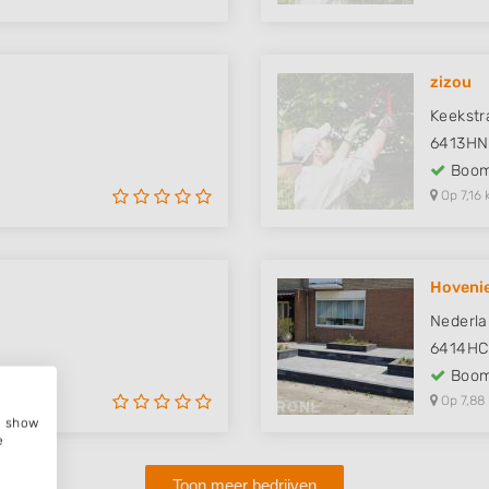
zizou
Keekstr
6413HN
Boom
Op 7,16 
Hovenie
Nederla
6414HC
Boom
Op 7,88
e, show
e
Toon meer bedrijven