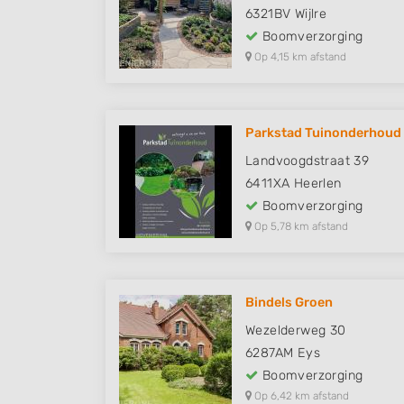
6321BV
Wijlre
Boomverzorging
Op 4,15 km afstand
Parkstad Tuinonderhoud
Landvoogdstraat 39
6411XA
Heerlen
Boomverzorging
Op 5,78 km afstand
Bindels Groen
Wezelderweg 30
6287AM
Eys
Boomverzorging
Op 6,42 km afstand