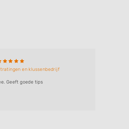
Marti
tratingen en klussenbedrijf
Bedrijf:
V
e. Geeft goede tips
Heel fijn
duidelij