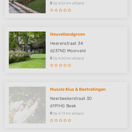
Op 4,52 km afstand
Heuvellandgroen
Heerenstraat 34
6237ND
Moorveld
Op 4,60 km afstand
Muscle Klus & Bestratingen
Neerbeekerstraat 30
6191HG
Beek
Op 4,73 km afstand