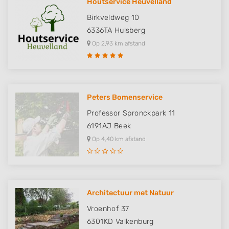
Houtservice Heuvelland
Birkveldweg 10
6336TA
Hulsberg
Op 2,93 km afstand
Peters Bomenservice
Professor Spronckpark 11
6191AJ
Beek
Op 4,40 km afstand
Architectuur met Natuur
Vroenhof 37
6301KD
Valkenburg