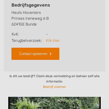
welke zaken Heuts Hoveniers voor u kan verzorgen.
Bedrijfsgegevens
Tenslotte kunt een beoordeling of review achterlaten
Heuts Hoveniers
als u al ervaring heeft met dit bedrijf.
Prinses Ireneweg 6 B
6241GE Bunde
Zoekt u een ander bedrijf? Bekijk dan andere
hoveniers en bedrijven in
Bunde
.
KvK:
-
Terugbelverzoek:
Klik hier
Contact opnemen
Is dit uw bedrijf? Claim deze vermelding en beheer zelf alle
informatie:
Bedrijf claimen