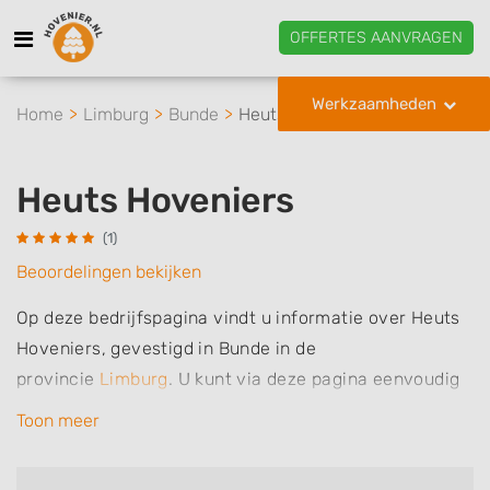
OFFERTES AANVRAGEN
Werkzaamheden
Home
Limburg
Bunde
Heuts Hoveniers
Heuts Hoveniers
(1)
Beoordelingen bekijken
Op deze bedrijfspagina vindt u informatie over Heuts
Hoveniers, gevestigd in Bunde in de
provincie
Limburg
.
U kunt via deze pagina eenvoudig
contact met het bedrijf opnemen door te bellen of een
Toon meer
bericht te sturen. Daarnaast vindt u een overzicht van
de werkzaamheden van dit bedrijf, zo kunt u snel zien