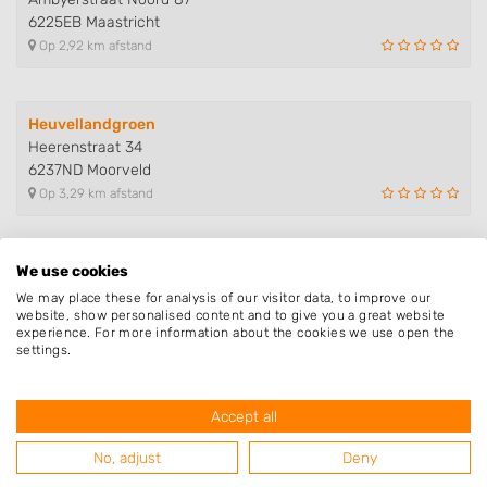
6225EB Maastricht
Op 2,92 km afstand
Heuvellandgroen
Heerenstraat 34
6237ND Moorveld
Op 3,29 km afstand
We use cookies
Rosatuinen
Henri Dunantstraat 22
We may place these for analysis of our visitor data, to improve our
website, show personalised content and to give you a great website
6235AN Ulestraten
experience. For more information about the cookies we use open the
Op 3,43 km afstand
settings.
Accept all
RTK Rico Treuen Klussen
Judeaweg 49
No, adjust
Deny
6222BT Maastricht