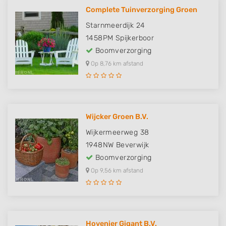
Complete Tuinverzorging Groen
Starnmeerdijk 24
1458PM
Spijkerboor
Boomverzorging
Op 8,76 km afstand
Wijcker Groen B.V.
Wijkermeerweg 38
1948NW
Beverwijk
Boomverzorging
Op 9,56 km afstand
Hovenier Gigant B.V.