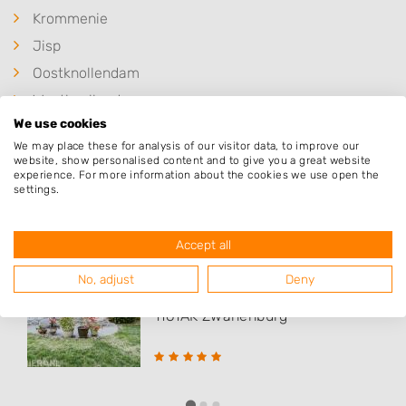
Krommenie
Jisp
Oostknollendam
Westknollendam
We use cookies
We may place these for analysis of our visitor data, to improve our
website, show personalised content and to give you a great website
experience. For more information about the cookies we use open the
settings.
Populaire hoveniers
Accept all
Hovenier Gigant B.V.
No, adjust
Deny
Venenweg 17 i
1161AK
Zwanenburg