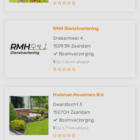
RMH Dienstverlening
Snekermeer 4
1509JM
Zaandam
Boomverzorging
Op 2,56 km afstand
Huisman Hoveniers B.V.
Dwarstocht 3
1507CH
Zaandam
Boomverzorging
Op 3,77 km afstand