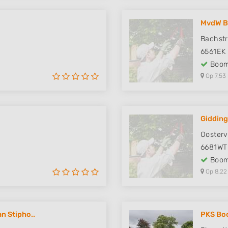
MvdW B
Bachstr
6561EK
Boom
Op 7,53
Gidding
Oosterv
6681WT
Boom
Op 8,22
n Stipho..
PKS Bo