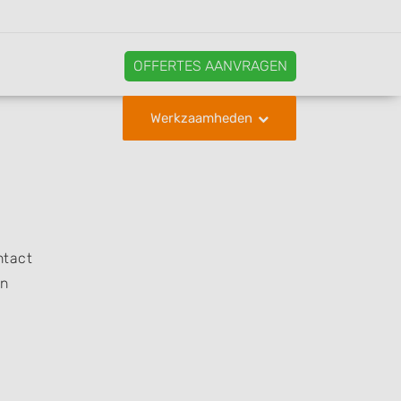
OFFERTES AANVRAGEN
Werkzaamheden
ntact
en