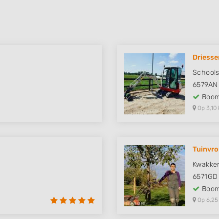
Driesse
Schools
6579AN
Boom
Op 3,10 
Tuinvr
Kwakke
6571GD
Boom
Op 6,25