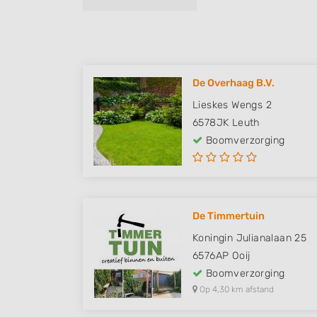
De Overhaag B.V.
Lieskes Wengs 2
6578JK
Leuth
Boomverzorging
De Timmertuin
Koningin Julianalaan 25
6576AP
Ooij
Boomverzorging
Op 4,30 km afstand