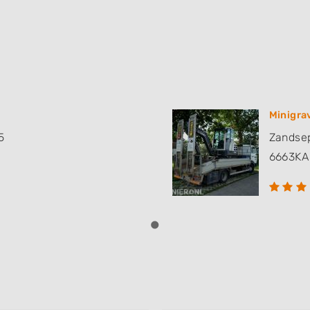
Minigra
5
Zandse
6663KA