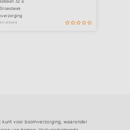
tsebaan 32 a
Groesbeek
verzorging
 km afstand
ht kunt voor boomverzorging, waaronder
ijderen van bomen. Veelvoorkomende