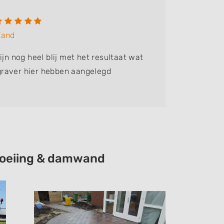
J. Pü
Zand
Bedrijf:
H
ijn nog heel blij met het resultaat wat
Perfect 
raver hier hebben aangelegd
afgemaak
tevreden
choeiing & damwand