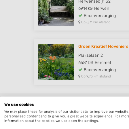
Herwensedijk 32
6914KG
Herwen
Boomverzorging
Op 8,71 km afstand
Groen Kreatief Hoveniers
Plakselaan 2
6681DS
Bemmel
Boomverzorging
Op 9,73 km afstand
Boomverzorging Leu
We use cookies
We may place these for analysis of our visitor data, to improve our websit
personalised content and to give you a great website experience. For mor
Een overzicht van hoveniers en boomverzo
information about the cookies we use open the settings.
alle werkzaamheden vallen die zijn gerela