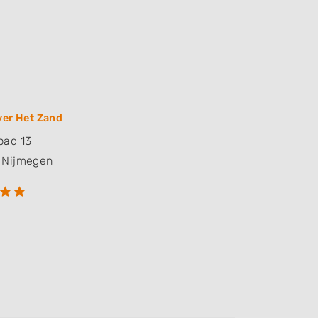
ver Het Zand
pad 13
Nijmegen