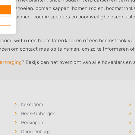
omen snoeien, bomen kappen, bomen rooien, boomstronke
en van bomen, boominspecties en boomveiligheidscontroles
 boom, wilt u een boom laten kappen of een boomstronk verw
nden om contact mee op te nemen, om zo te informeren of 
erzorging
? Bekijk dan het overzicht van alle hoveniers en 
Kekerdom
Beek-Ubbergen
Persingen
Doornenburg