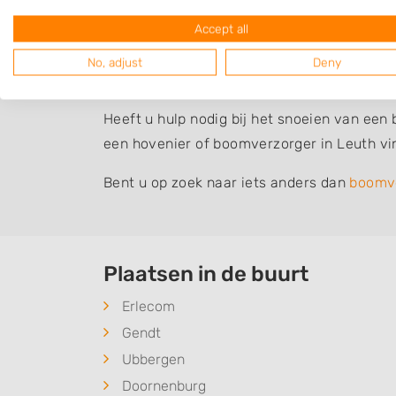
werkzaamheden van boomverzorgers zijn b
Accept all
voor het aanplanten van bomen, verplaats
No, adjust
Deny
Bomen snoeien of kappen?
Heeft u hulp nodig bij het snoeien van een
een hovenier of boomverzorger in Leuth vi
Bent u op zoek naar iets anders dan
boomv
Plaatsen in de buurt
Erlecom
Gendt
Ubbergen
Doornenburg