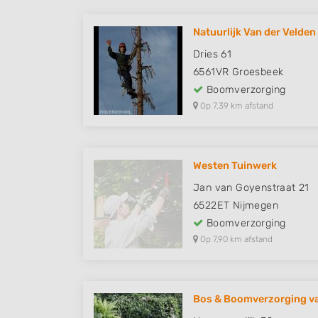
Natuurlijk Van der Velden
Dries 61
6561VR
Groesbeek
Boomverzorging
Op 7,39 km afstand
Westen Tuinwerk
Jan van Goyenstraat 21
6522ET
Nijmegen
Boomverzorging
Op 7,90 km afstand
Bos & Boomverzorging va