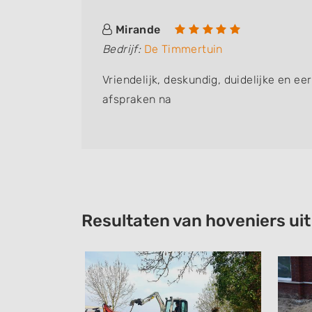
Mirande
Bedrijf:
De Timmertuin
n kijkje
Vriendelijk, deskundig, duidelijke en eer
gemaakt
afspraken na
n de
rt weer
Resultaten van hoveniers ui