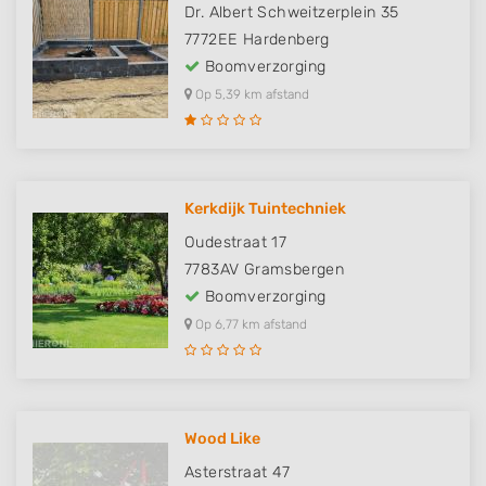
Dr. Albert Schweitzerplein 35
7772EE
Hardenberg
Boomverzorging
Op 5,39 km afstand
Kerkdijk Tuintechniek
Oudestraat 17
7783AV
Gramsbergen
Boomverzorging
Op 6,77 km afstand
Wood Like
Asterstraat 47