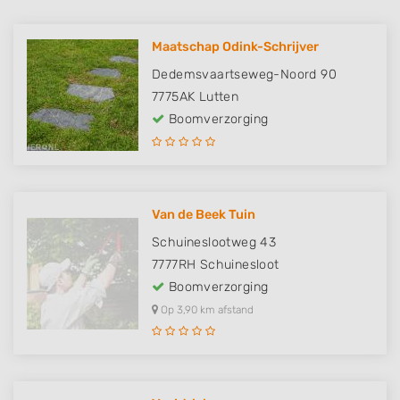
Maatschap Odink-Schrijver
Dedemsvaartseweg-Noord 90
7775AK
Lutten
Boomverzorging
Van de Beek Tuin
Schuineslootweg 43
7777RH
Schuinesloot
Boomverzorging
Op 3,90 km afstand