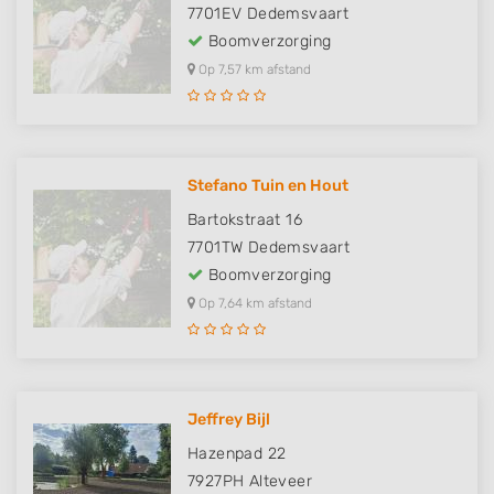
7701EV
Dedemsvaart
Boomverzorging
Op 7,57 km afstand
Stefano Tuin en Hout
Bartokstraat 16
7701TW
Dedemsvaart
Boomverzorging
Op 7,64 km afstand
Jeffrey Bijl
Hazenpad 22
7927PH
Alteveer