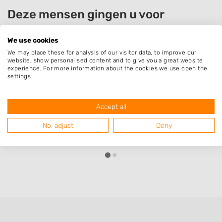
Deze mensen gingen u voor
We use cookies
We may place these for analysis of our visitor data, to improve our
Tiny Zootjes
website, show personalised content and to give you a great website
experience. For more information about the cookies we use open the
Bedrijf:
Hoveniersbedrijf Nijenhuis
settings.
Wat een mooie overkapping heeft Albert
gebouwd. Werkt netjes en precies. Onze tuin
Accept all
winterklaar gemaakt , ziet er goed uit,
No, adjust
Deny
complimenten.