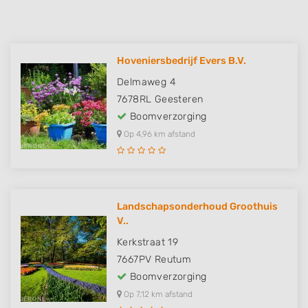
Hoveniersbedrijf Evers B.V.
Delmaweg 4
7678RL
Geesteren
Boomverzorging
Op 4,96 km afstand
Landschapsonderhoud Groothuis
V..
Kerkstraat 19
7667PV
Reutum
Boomverzorging
Op 7,12 km afstand