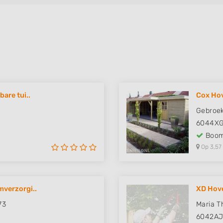
are tui..
Cox Ho
Gebroek
6044X
Boom
Op 3,57
verzorgi..
XD Hove
73
Maria T
6042A