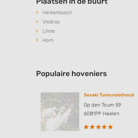
Plaatsen in de buurt
Herkenbosch
Vlodrop
Linne
Horn
Populaire hoveniers
Sasaki Tuinonderhoud
Op den Toum 59
6081PP
Haelen