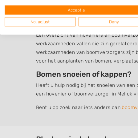
Accept all
Boomverzorging Meli
No, adjust
Deny
Een overzicht van hoveniers en boomverzor
werkzaamheden vallen die zijn gerelateer
werkzaamheden van boomverzorgers zijn b
voor het aanplanten van bomen, verplaats
Bomen snoeien of kappen?
Heeft u hulp nodig bij het snoeien van een
een hovenier of boomverzorger in Melick v
Bent u op zoek naar iets anders dan
boomv