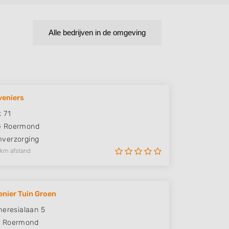
Alle bedrijven in de omgeving
veniers
 71
G
Roermond
verzorging
 km afstand
nier Tuin Groen
heresialaan 5
J
Roermond