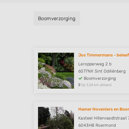
Boomverzorging
Jos Timmermans - beleefb
Leropperweg 2 b
6077NX
Sint Odiliënberg
Boomverzorging
Op 3,04 km afstand
Hamer Hoveniers en Boom
Kasteel Hillenraedtstraat 
6043HB
Roermond