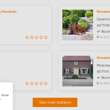
 Hovenie..
Hovenie
Swalmz
6071HN
Boom
Op 8,27
Hovenie
Molenw
6071VX
Boom
Op 8,83
e, show
e
Toon meer bedrijven