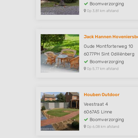
Boomverzorging
Op 3,81 km afstand
Jack Hannen Hoveniersbed
Oude Montforterweg 10
6077PH
Sint Odiliënberg
Boomverzorging
Op 5,77 km afstand
Houben Outdoor
Veestraat 4
6067AS
Linne
Boomverzorging
Op 6,08 km afstand