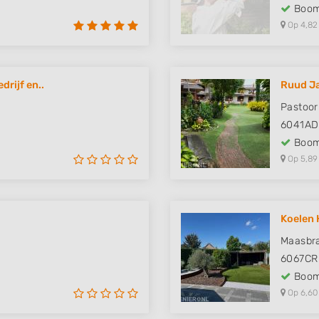
Boom
Op 4,82
rijf en..
Ruud Ja
Pastoor
6041AD
Boom
Op 5,89
Koelen 
Maasbr
6067CR
Boom
Op 6,60