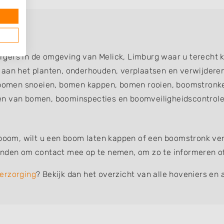
ck
gers in de omgeving van Melick, Limburg waar u terecht 
d aan het planten, onderhouden, verplaatsen en verwijde
omen snoeien, bomen kappen, bomen rooien, boomstronke
en van bomen, boominspecties en boomveiligheidscontroles
 boom, wilt u een boom laten kappen of een boomstronk verw
inden om contact mee op te nemen, om zo te informeren of 
erzorging
? Bekijk dan het overzicht van alle hoveniers en 