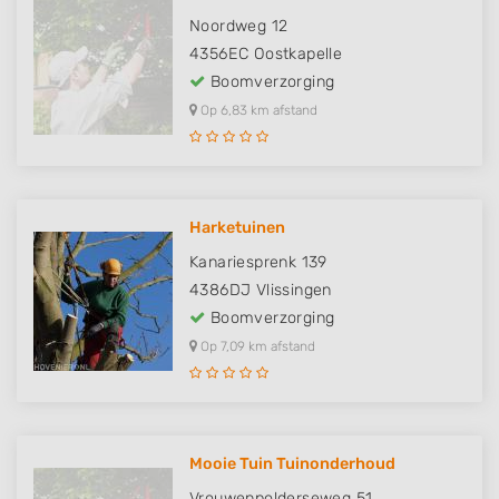
Noordweg 12
4356EC
Oostkapelle
Boomverzorging
Op 6,83 km afstand
Harketuinen
Kanariesprenk 139
4386DJ
Vlissingen
Boomverzorging
Op 7,09 km afstand
Mooie Tuin Tuinonderhoud
Vrouwenpolderseweg 51