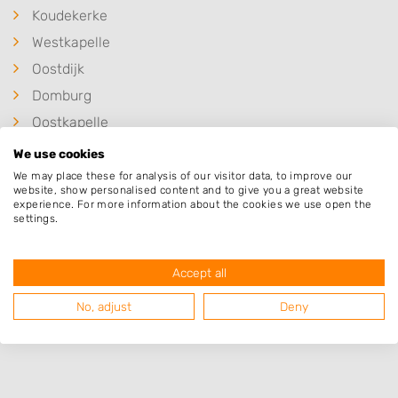
Koudekerke
Westkapelle
Oostdijk
Domburg
Oostkapelle
Middelburg
We use cookies
Serooskerke
We may place these for analysis of our visitor data, to improve our
website, show personalised content and to give you a great website
Vlissingen
experience. For more information about the cookies we use open the
settings.
Accept all
Deze mensen gingen u voor
No, adjust
Deny