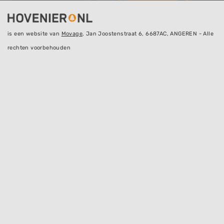
is een website van
Movage
, Jan Joostenstraat 6, 6687AC, ANGEREN - Alle
rechten voorbehouden