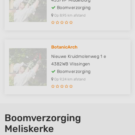
4337VP
Middelburg
Boomverzorging
Op 8,95 km afstand
BotanicArch
Nieuwe Kruidmolenweg 1 e
4382WB
Vlissingen
Boomverzorging
Op 9,24 km afstand
Boomverzorging
Meliskerke