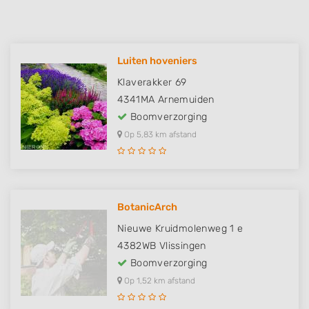
Luiten hoveniers
Klaverakker 69
4341MA
Arnemuiden
Boomverzorging
Op 5,83 km afstand
BotanicArch
Nieuwe Kruidmolenweg 1 e
4382WB
Vlissingen
Boomverzorging
Op 1,52 km afstand