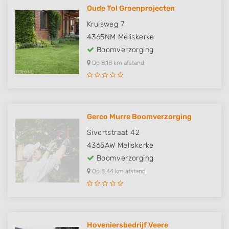
Oude Tol Groenprojecten
Kruisweg 7
4365NM
Meliskerke
Boomverzorging
Op 8,18 km afstand
Gerco Murre Boomverzorging
Sivertstraat 42
4365AW
Meliskerke
Boomverzorging
Op 8,44 km afstand
Hoveniersbedrijf Veere