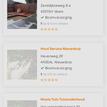
Zanddijkseweg 8 a
4351SH
Veere
Boomverzorging
Op 8,76 km afstand
Hout Service Nieuwdorp
Havenweg 29
4455AL
Nieuwdorp
Boomverzorging
Op 9,12 km afstand
Mooie Tuin Tuinonderhoud
Vrouwenpolderseweg 51