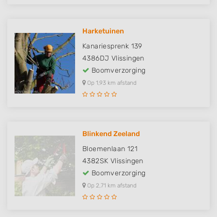
Harketuinen
Kanariesprenk 139
4386DJ
Vlissingen
Boomverzorging
Op 1,93 km afstand
Blinkend Zeeland
Bloemenlaan 121
4382SK
Vlissingen
Boomverzorging
Op 2,71 km afstand