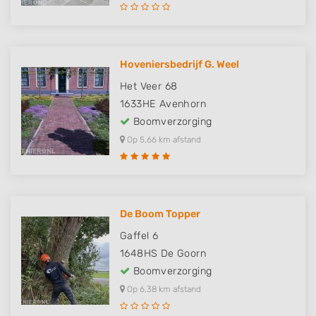
Hoveniersbedrijf G. Weel
Het Veer 68
1633HE
Avenhorn
Boomverzorging
Op 5,66 km afstand
De Boom Topper
Gaffel 6
1648HS
De Goorn
Boomverzorging
Op 6,38 km afstand