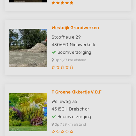
Westdijk Grondwerken
Stoofheule 29
4306EG
Nieuwerkerk
Boomverzorging
Op 2,67 km afstand
T Groene Kikkertje V.O.F
Welleweg 35
4315CH
Dreischor
Boomverzorging
Op 7,29 km afstand