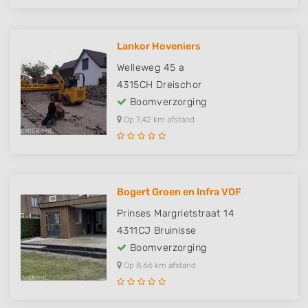
Lankor Hoveniers
Welleweg 45 a
4315CH
Dreischor
Boomverzorging
Op 7,42 km afstand
Bogert Groen en Infra VOF
Prinses Margrietstraat 14
4311CJ
Bruinisse
Boomverzorging
Op 8,66 km afstand