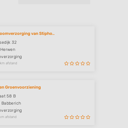
oomverzorging van Stipho..
edijk 32
Herwen
verzorging
 km afstand
en Groenvoorziening
aat 58 B
M
Babberich
verzorging
km afstand