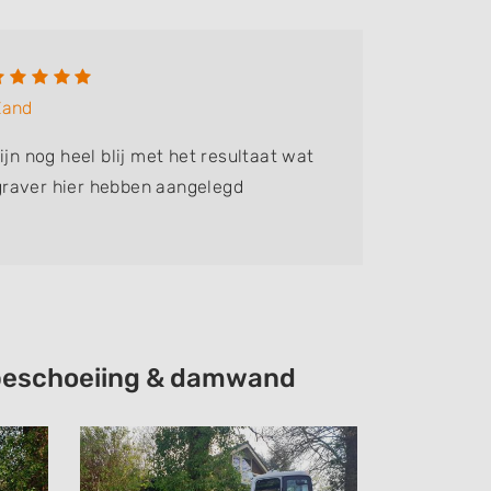
J. Pü
Zand
Bedrijf:
H
ijn nog heel blij met het resultaat wat
Perfect 
raver hier hebben aangelegd
afgemaak
tevreden
e beschoeiing & damwand