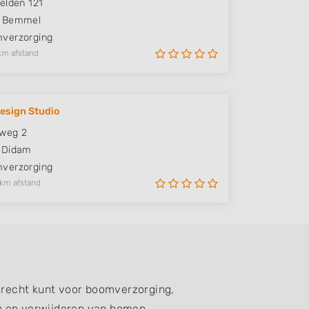
elden 121
Bemmel
verzorging
km afstand
esign Studio
kweg 2
Didam
verzorging
 km afstand
erecht kunt voor boomverzorging,
n en verwijderen van bomen.