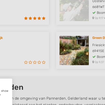
Oosterv
6681WT
Boom
Op 9,17 
jk
Green D
Friesic
6941SE
Boom
Op 9,37
nerden
e, show
e
rgers in de omgeving van Pannerden, Gelderland waar u t
ijn gerelateerd aan het planten, onderhouden, verplaatse