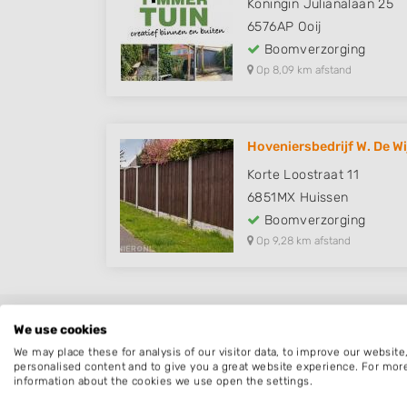
Koningin Julianalaan 25
6576AP
Ooij
Boomverzorging
Op 8,09 km afstand
Hoveniersbedrijf W. De Wi
Korte Loostraat 11
6851MX
Huissen
Boomverzorging
Op 9,28 km afstand
Boomverzorging Pan
We use cookies
We may place these for analysis of our visitor data, to improve our websit
personalised content and to give you a great website experience. For mor
Een overzicht van hoveniers en boomverzo
information about the cookies we use open the settings.
waaronder alle werkzaamheden vallen die z