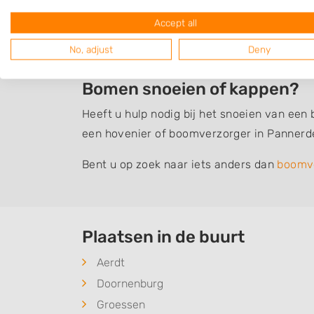
Veelvoorkomende werkzaamheden van boom
Accept all
stobbenfrezen. Maar ook voor het aanplant
No, adjust
Deny
boomverzorger terecht.
Bomen snoeien of kappen?
Heeft u hulp nodig bij het snoeien van een
een hovenier of boomverzorger in Pannerde
Bent u op zoek naar iets anders dan
boomv
Plaatsen in de buurt
Aerdt
Doornenburg
Groessen