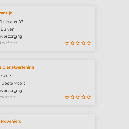
tenrijk
Delicious 87
Duiven
verzorging
 km afstand
 Dienstverlening
riet 2
E
Westervoort
verzorging
km afstand
 Hoveniers