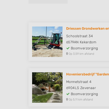
Driessen Grondwerken en 
Schoolstraat 34
6579AN
Kekerdom
Boomverzorging
Op 3,59 km afstand
Hoveniersbedrijf "Garden
Monnetstraat 4
6904LS
Zevenaar
Boomverzorging
Op 5,11 km afstand