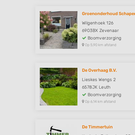
Groenonderhoud Schape
Wilgenhoek 126
6903BX
Zevenaar
Boomverzorging
Op 5,90 km afstand
De Overhaag B.V.
Lieskes Wengs 2
6578JK
Leuth
Boomverzorging
Op 6,14 km afstand
De Timmertuin