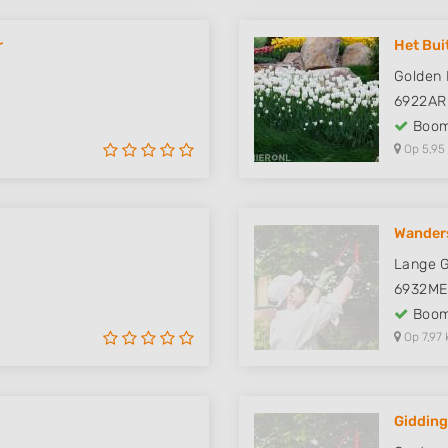
r
Het Bui
Golden 
6922AR
Boom
Op 5,95
Wanders
Lange G
6932M
Boom
Op 7,97 
Gidding