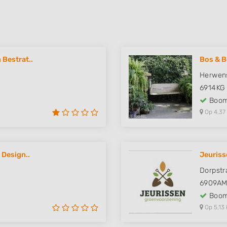
Bestrat..
Bos & B
Herwens
6914KG
Boom
Op 4,37
 Design..
Jeuriss
Dorpstr
6909A
Boom
Op 5,13 