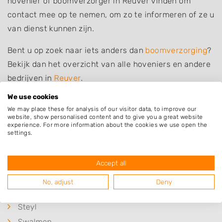
hovenier of boomverzorger in Reuver vinden om
contact mee op te nemen, om zo te informeren of ze u
van dienst kunnen zijn.
Bent u op zoek naar iets anders dan
boomverzorging
?
Bekijk dan het overzicht van alle hoveniers en andere
bedrijven in
Reuver
.
We use cookies
We may place these for analysis of our visitor data, to improve our
website, show personalised content and to give you a great website
experience. For more information about the cookies we use open the
Plaatsen in de buurt
settings.
Kessel
Beesel
Accept all
Belfeld
No, adjust
Deny
Baarlo
Steyl
Swalmen