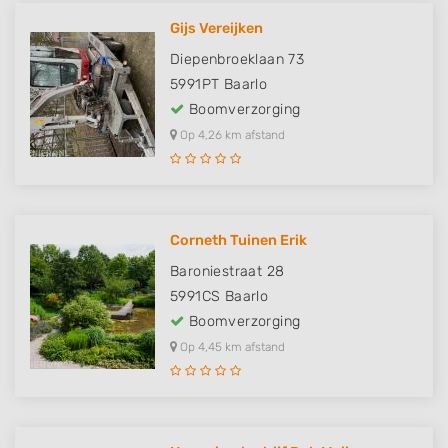
Gijs Vereijken
Diepenbroeklaan 73
5991PT
Baarlo
Boomverzorging
Op 4,26 km afstand
Corneth Tuinen Erik
Baroniestraat 28
5991CS
Baarlo
Boomverzorging
Op 4,45 km afstand