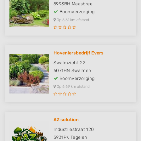
5993BH
Maasbree
Boomverzorging
Op 6,61 km afstand
Hoveniersbedrijf Evers
Swalmzicht 22
6071HN
Swalmen
Boomverzorging
Op 6,69 km afstand
AZ solution
Industriestraat 120
5931PK
Tegelen