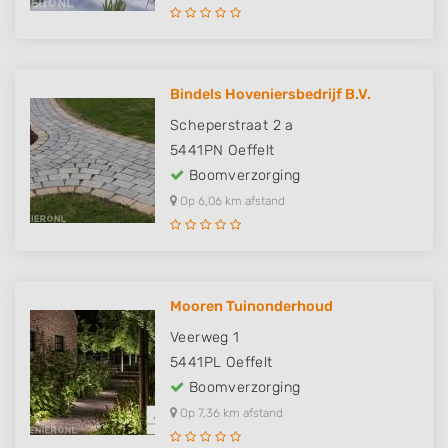
Bindels Hoveniersbedrijf B.V.
Scheperstraat 2 a
5441PN
Oeffelt
Boomverzorging
Op 6,06 km afstand
Mooren Tuinonderhoud
Veerweg 1
5441PL
Oeffelt
Boomverzorging
Op 7,36 km afstand