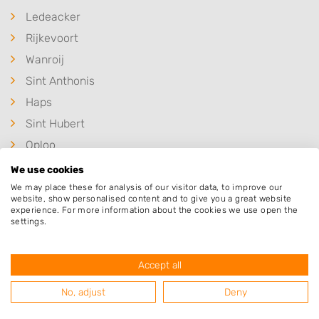
Ledeacker
Rijkevoort
Wanroij
Sint Anthonis
Haps
Sint Hubert
Oploo
Wilbertoord
We use cookies
Landhorst
We may place these for analysis of our visitor data, to improve our
website, show personalised content and to give you a great website
Beugen
experience. For more information about the cookies we use open the
settings.
Mill
Stevensbeek
Accept all
No, adjust
Deny