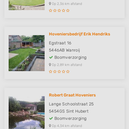
Op 2,36 km afstand
Hoveniersbedrijf Erik Hendriks
Egstraat 16
5446AB
Wanroij
Boomverzorging
Op 2,89 km afstand
Robert Graat Hoveniers
Lange Schoolstraat 25
5454GS
Sint Hubert
Boomverzorging
Op 4,34 km afstand