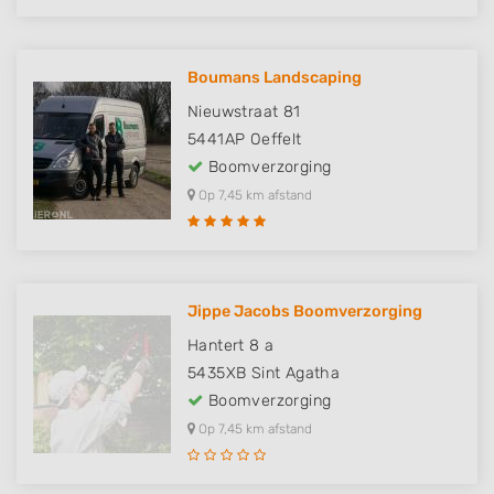
Boumans Landscaping
Nieuwstraat 81
5441AP
Oeffelt
Boomverzorging
Op 7,45 km afstand
Jippe Jacobs Boomverzorging
Hantert 8 a
5435XB
Sint Agatha
Boomverzorging
Op 7,45 km afstand