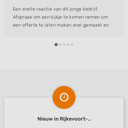
Een snelle reactie van dit jonge bedrijf.
Afspraak om een kijkje te komen nemen om
een offerte te laten maken snel gemaakt en
de offerte lag dikke week later op "de mat". We
gaan de mannen onze grasmat laten leggen
en hopen half maart weer op een strakke mat
te kunnen lopen. Tot nu toe top....
Nieuw in Rijkevoort-..