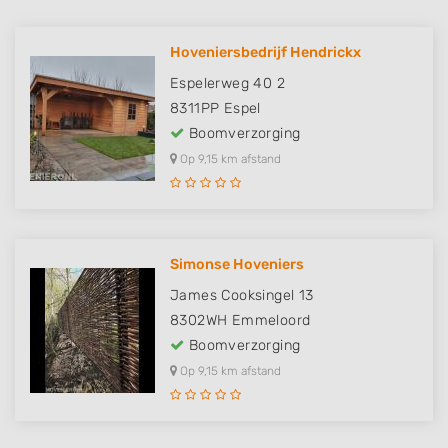
Hoveniersbedrijf Hendrickx
Espelerweg 40 2
8311PP
Espel
Boomverzorging
Op 9,15 km afstand
Simonse Hoveniers
James Cooksingel 13
8302WH
Emmeloord
Boomverzorging
Op 9,15 km afstand