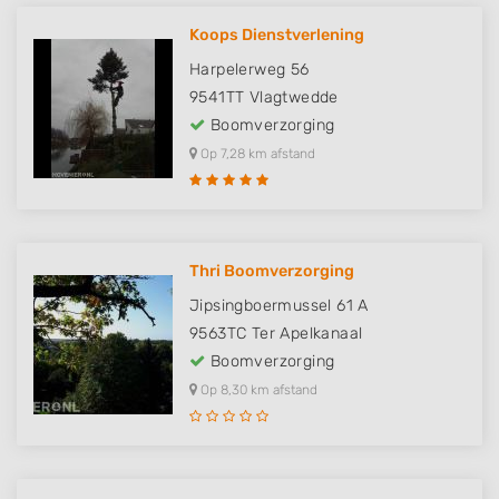
Koops Dienstverlening
Harpelerweg 56
9541TT
Vlagtwedde
Boomverzorging
Op 7,28 km afstand
Thri Boomverzorging
Jipsingboermussel 61 A
9563TC
Ter Apelkanaal
Boomverzorging
Op 8,30 km afstand