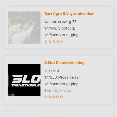
Bart Agro B.V. grondwerken
Westerterpweg 37
1774NL
Slootdorp
Boomverzorging
S.Slot Dienstverlening
Kokkel 4
1775JJ
Middenmeer
Boomverzorging
Op 4,22 km afstand