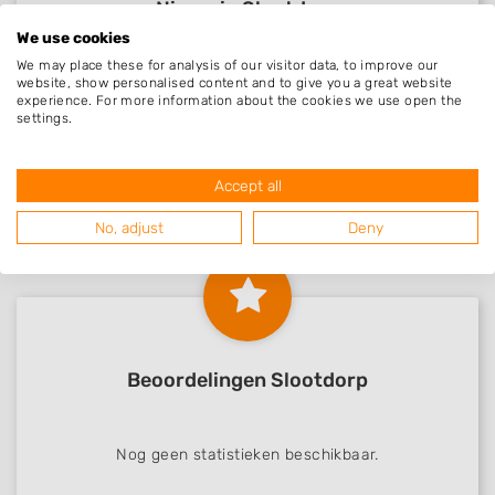
Nieuw in Slootdorp
We use cookies
We may place these for analysis of our visitor data, to improve our
website, show personalised content and to give you a great website
Herder Dienstverl..
experience. For more information about the cookies we use open the
Slootdorp, Noord-Holland
18-03-2026
settings.
Bart Agro B.V. gr..
Accept all
Slootdorp, Noord-Holland
04-03-2026
No, adjust
Deny
Beoordelingen Slootdorp
Nog geen statistieken beschikbaar.