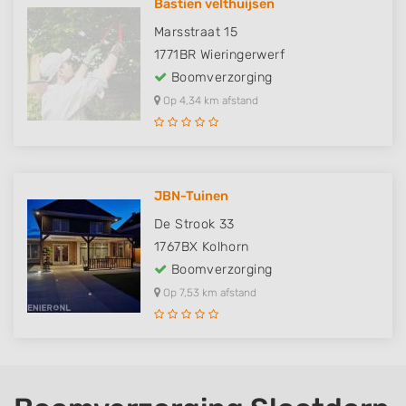
Bastien velthuijsen
Marsstraat 15
1771BR
Wieringerwerf
Boomverzorging
Op 4,34 km afstand
JBN-Tuinen
De Strook 33
1767BX
Kolhorn
Boomverzorging
Op 7,53 km afstand