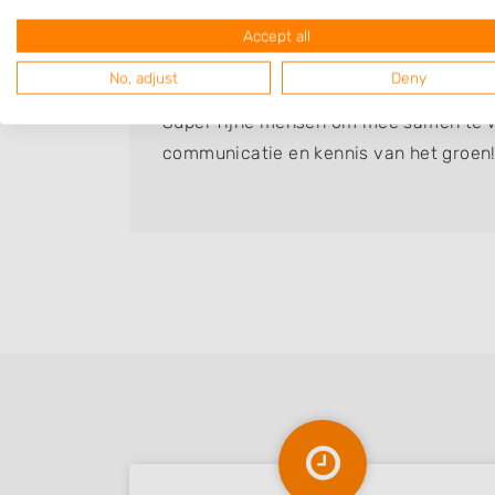
Accept all
Fiona
Bedrijf:
Vredeveld hoveniers
No, adjust
Deny
Super fijne mensen om mee samen te 
communicatie en kennis van het groen