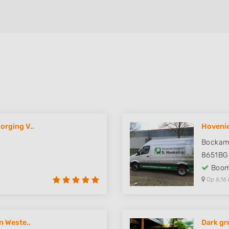
orging V..
Hovenie
Bockam
8651BG
Boom
Op 6,16 
n Weste..
Dark gr