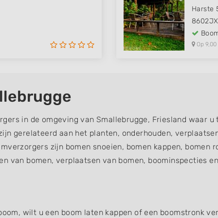
Harste 
8602J
Boom
Op 9,00
llebrugge
rgers in de omgeving van Smallebrugge, Friesland waar u 
ijn gerelateerd aan het planten, onderhouden, verplaatse
verzorgers zijn bomen snoeien, bomen kappen, bomen ro
en van bomen, verplaatsen van bomen, boominspecties en 
 boom, wilt u een boom laten kappen of een boomstronk verw