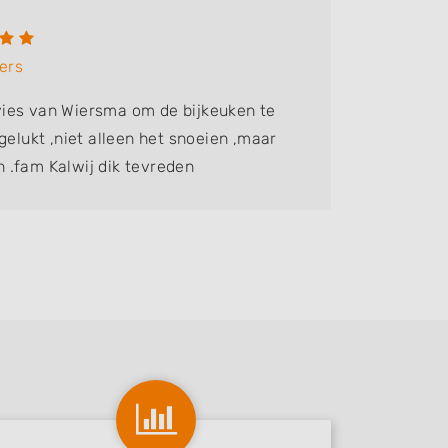
Erica
ers
Bedrijf:
F
ies van Wiersma om de bijkeuken te
ervaren 
gelukt ,niet alleen het snoeien ,maar
 .fam Kalwij dik tevreden