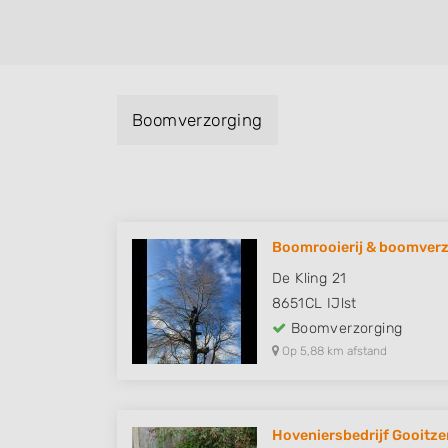
Boomverzorging
Boomrooierij & boomverz
De Kling 21
8651CL
IJlst
Boomverzorging
Op 5,88 km afstand
Hoveniersbedrijf Gooitze