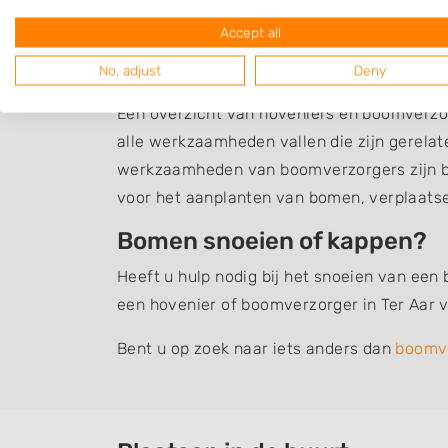
Accept all
Boomverzorging Ter 
No, adjust
Deny
Een overzicht van hoveniers en boomverzor
alle werkzaamheden vallen die zijn gerela
werkzaamheden van boomverzorgers zijn b
voor het aanplanten van bomen, verplaats
Bomen snoeien of kappen?
Heeft u hulp nodig bij het snoeien van een
een hovenier of boomverzorger in Ter Aar 
Bent u op zoek naar iets anders dan
boomv