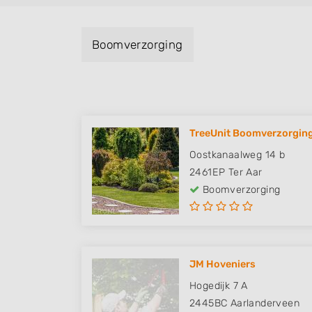
Boomverzorging
TreeUnit Boomverzorging
Oostkanaalweg 14 b
2461EP
Ter Aar
Boomverzorging
JM Hoveniers
Hogedijk 7 A
2445BC
Aarlanderveen