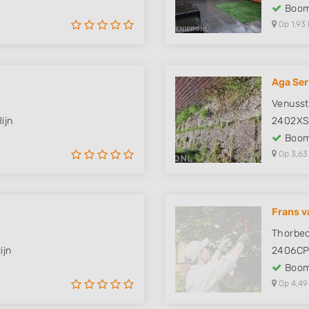
Boom
Op 1,93 
Aga Ser
Venusst
ijn
2402X
Boom
Op 3,63
Frans v
Thorbec
ijn
2406C
Boom
Op 4,49