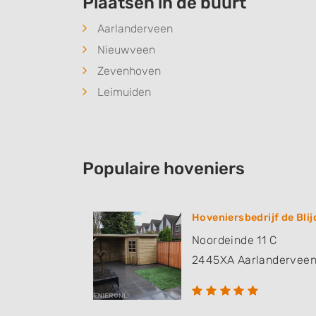
Plaatsen in de buurt
Aarlanderveen
Nieuwveen
Zevenhoven
Leimuiden
Populaire hoveniers
Hoveniersbedrijf de Blij
Noordeinde 11 C
2445XA
Aarlandervee