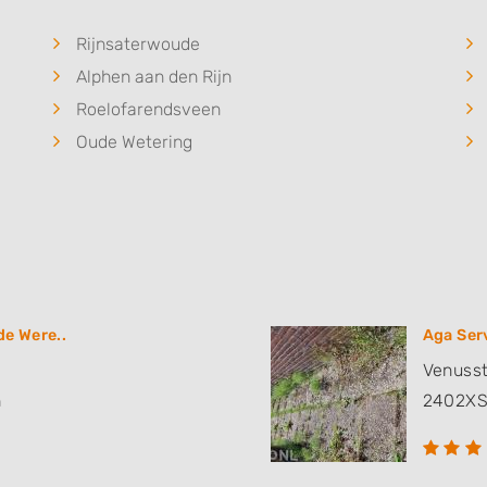
Rijnsaterwoude
Alphen aan den Rijn
Roelofarendsveen
Oude Wetering
de Were..
Aga Ser
Venusst
n
2402X