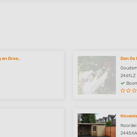
 en Groe..
Den Os 
Goudsm
2461LZ
Boom
Hovenie
Noordei
2445X