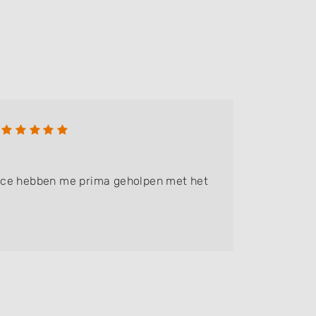
Said J
Bedrijf:
A
ice hebben me prima geholpen met het
Uitsluit
.