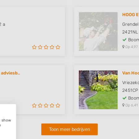
HOOG E
2 a
Grendel
2421NL
Boom
Op 4,97
adviesb..
Van Hoo
Vriezek
2451CP
Boom
Op 6,41
e, show
e
Toon meer bedrijven