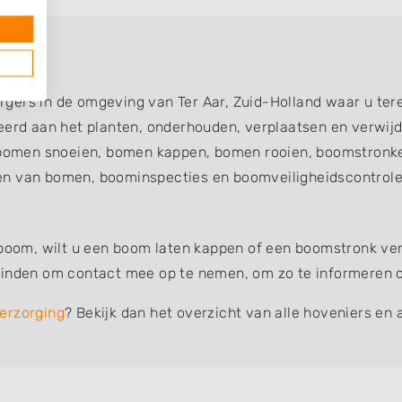
Aar
gers in de omgeving van Ter Aar, Zuid-Holland waar u te
teerd aan het planten, onderhouden, verplaatsen en verw
omen snoeien, bomen kappen, bomen rooien, boomstronke
en van bomen, boominspecties en boomveiligheidscontroles
 boom, wilt u een boom laten kappen of een boomstronk verw
vinden om contact mee op te nemen, om zo te informeren of
erzorging
? Bekijk dan het overzicht van alle hoveniers en 