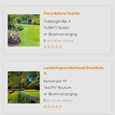
Flora Natura Twente
Tubbergerdijk 4
7638PJ
Nutter
Boomverzorging
Op 5,49 km afstand
Landschapsonderhoud Groothuis
V..
Kerkstraat 19
7667PV
Reutum
Boomverzorging
Op 7,37 km afstand