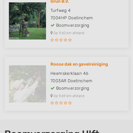
Grün B.V.
Turfweg 4
7004HP
Doetinchem
Boomverzorging
Op 9,60 km afstand
Roose dak en gevelreiniging
Heemskerklaan 46
7003AR
Doetinchem
Boomverzorging
Op 9,69 km afstand