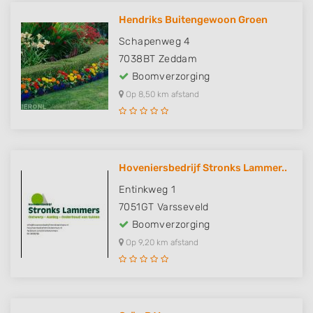
Hendriks Buitengewoon Groen
Schapenweg 4
7038BT
Zeddam
Boomverzorging
Op 8,50 km afstand
Hoveniersbedrijf Stronks Lammer..
Entinkweg 1
7051GT
Varsseveld
Boomverzorging
Op 9,20 km afstand