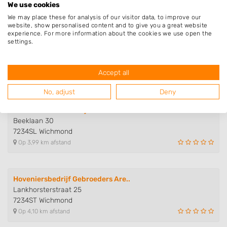
We use cookies
Op 3,26 km afstand
We may place these for analysis of our visitor data, to improve our
website, show personalised content and to give you a great website
experience. For more information about the cookies we use open the
WMToolsgroen
settings.
Vierakkersestraatweg 27
7233SE Vierakker
Accept all
Op 3,95 km afstand
No, adjust
Deny
Hans Hoveniersbedrijf
Beeklaan 30
7234SL Wichmond
Op 3,99 km afstand
Hoveniersbedrijf Gebroeders Are..
Lankhorsterstraat 25
7234ST Wichmond
Op 4,10 km afstand