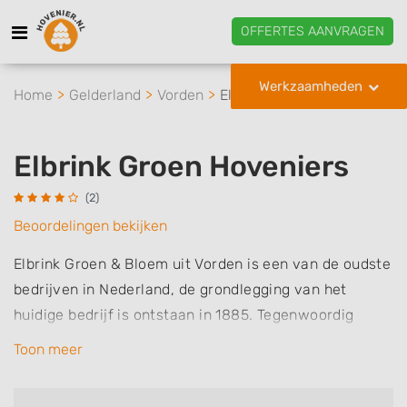
OFFERTES AANVRAGEN
Werkzaamheden
Home
Gelderland
Vorden
Elbrink Groen Hoveniers
Elbrink Groen Hoveniers
(2)
Beoordelingen bekijken
Elbrink Groen & Bloem uit Vorden is een van de oudste
bedrijven in Nederland, de grondlegging van het
huidige bedrijf is ontstaan in 1885. Tegenwoordig
bestaat het bedrijf uit Vijf onderdelen, namelijk het
Toon meer
hoveniersbedrijf, de bloemisterij, Groen verhuur,
kantoorbeplantingen en de biologische Sijbloem &