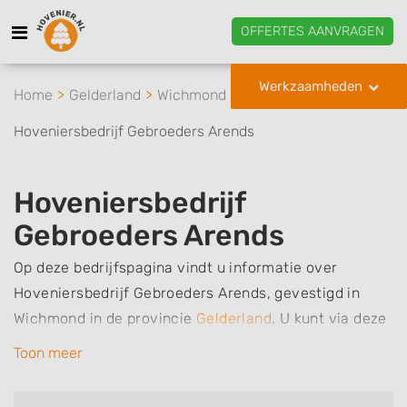
OFFERTES AANVRAGEN
Werkzaamheden
Home
Gelderland
Wichmond
Hoveniersbedrijf Gebroeders Arends
Hoveniersbedrijf
Gebroeders Arends
Op deze bedrijfspagina vindt u informatie over
Hoveniersbedrijf Gebroeders Arends, gevestigd in
Wichmond in de provincie
Gelderland
.
U kunt via deze
pagina eenvoudig contact met het bedrijf opnemen
Toon meer
door te bellen of een bericht te sturen. Daarnaast
vindt u een overzicht van de werkzaamheden van dit