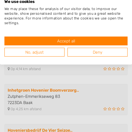
We use cookies
We may place these for analysis of our visitor data, to improve our
Elbrink Groen Hoveniers
website, show personalised content and to give you a great website
Burgemeester Galleestr 5
experience. For more information about the cookies we use open the
7251EA Vorden
settings.
Op 4,10 km afstand
Accept all
Hoveniersbedrijf Robert Peters
No, adjust
Deny
Weidemanweg 1
7251RN Vorden
Op 4,14 km afstand
Inhetgroen Hovenier Boomverzorg..
Zutphen-Emmerikseweg 83
7223DA Baak
Op 4,25 km afstand
Hoveniersbedrijf De Vier Seizoe..