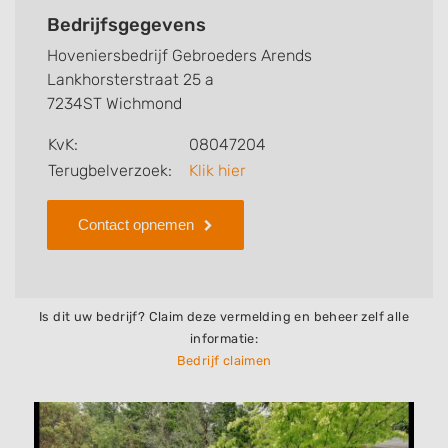
bedrijf, zo kunt u snel zien welke zaken
Bedrijfsgegevens
Hoveniersbedrijf Gebroeders Arends voor u kan
Hoveniersbedrijf Gebroeders Arends
verzorgen. Tenslotte kunt een beoordeling of review
Lankhorsterstraat 25 a
achterlaten als u al ervaring heeft met dit bedrijf.
7234ST Wichmond
Zoekt u een ander bedrijf? Bekijk dan andere
KvK:
08047204
hoveniers en bedrijven in
Terugbelverzoek:
Klik hier
Wichmond
.
Contact opnemen
Is dit uw bedrijf? Claim deze vermelding en beheer zelf alle
informatie:
Bedrijf claimen