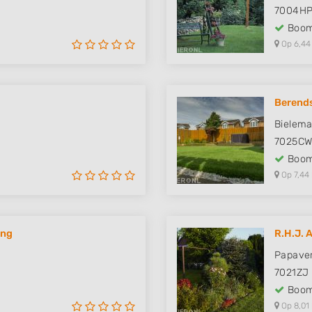
7004H
Boom
Op 6,44
Berends
Bielema
7025C
Boom
Op 7,44
ing
R.H.J. 
Papaver
7021ZJ
Boom
Op 8,01