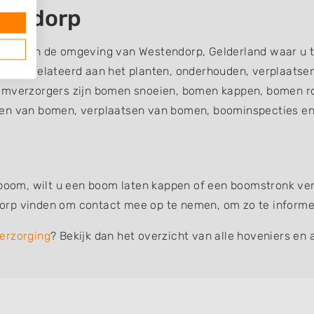
tendorp
rgers in de omgeving van Westendorp, Gelderland waar u 
ijn gerelateerd aan het planten, onderhouden, verplaatse
verzorgers zijn bomen snoeien, bomen kappen, bomen ro
en van bomen, verplaatsen van bomen, boominspecties en 
 boom, wilt u een boom laten kappen of een boomstronk verw
rp vinden om contact mee op te nemen, om zo te informere
erzorging
? Bekijk dan het overzicht van alle hoveniers en 