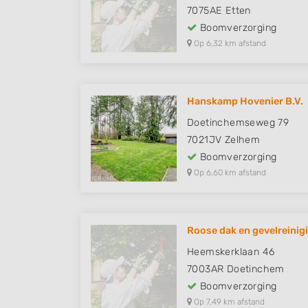
7075AE
Etten
Boomverzorging
Op 6,32 km afstand
Hanskamp Hovenier B.V.
Doetinchemseweg 79
7021JV
Zelhem
Boomverzorging
Op 6,60 km afstand
Roose dak en gevelreinig
Heemskerklaan 46
7003AR
Doetinchem
Boomverzorging
Op 7,49 km afstand