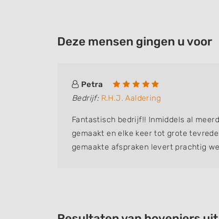
Deze mensen gingen u voor
Petra
Bedrijf:
R.H.J. Aaldering
rect
Fantastisch bedrijf!! Inmiddels al meer
d mee en
gemaakt en elke keer tot grote tevrede
xtra’s te
gemaakte afspraken levert prachtig we
ogte
voor een nette afwerking. Ik raad iedere
Resultaten van hoveniers ui