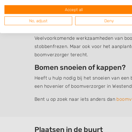
Boomverzorging Wes
Accept all
No, adjust
Deny
Een overzicht van hoveniers en boomverzo
waaronder alle werkzaamheden vallen die z
Veelvoorkomende werkzaamheden van boom
stobbenfrezen. Maar ook voor het aanplant
boomverzorger terecht.
Bomen snoeien of kappen?
Heeft u hulp nodig bij het snoeien van een
een hovenier of boomverzorger in Westendo
Bent u op zoek naar iets anders dan
boomv
Plaatsen in de buurt