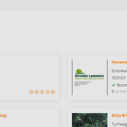
Hovenie
Entinkw
7051GT
Boom
Op 5,89
ning
Grün B.
Turfweg