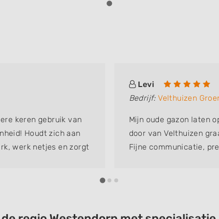
Levi
Bedrijf:
Velthuizen Groe
dere keren gebruik van
Mijn oude gazon laten o
nheid! Houdt zich aan
door van Velthuizen gra
rk, werk netjes en zorgt
Fijne communicatie, pre
en dit bedrijf aan!
tevreden!
t de regio Westendorp met specialisat