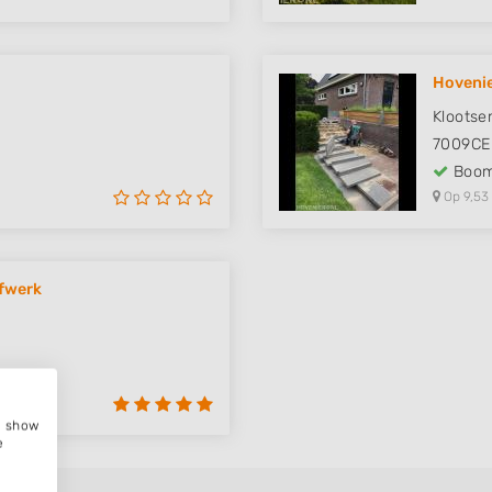
Hovenie
Klootse
7009CE
Boom
Op 9,53
afwerk
e, show
e