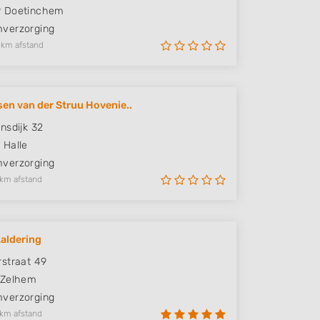
P
Doetinchem
verzorging
 km afstand
en van der Struu Hovenie..
nsdijk 32
W
Halle
verzorging
 km afstand
Aaldering
straat 49
Zelhem
verzorging
 km afstand