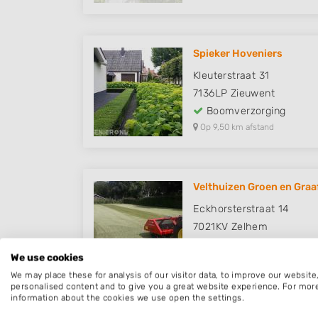
Spieker Hoveniers
Kleuterstraat 31
7136LP
Zieuwent
Boomverzorging
Op 9,50 km afstand
Velthuizen Groen en Gra
Eckhorsterstraat 14
7021KV
Zelhem
Boomverzorging
We use cookies
Op 9,94 km afstand
We may place these for analysis of our visitor data, to improve our websit
personalised content and to give you a great website experience. For mor
information about the cookies we use open the settings.