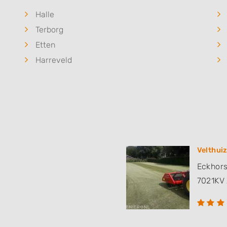
Halle
Terborg
Etten
Harreveld
Velthui
Eckhors
7021KV