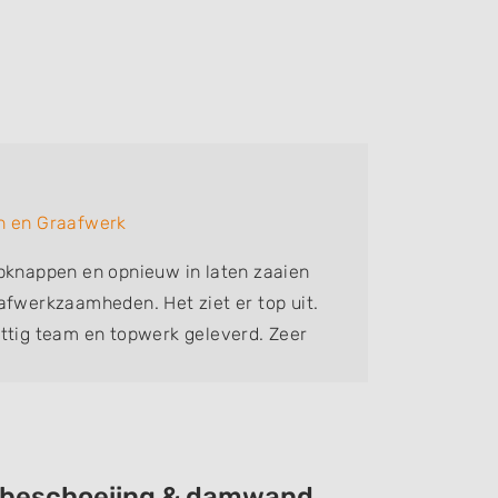
Aukje
n en Graafwerk
Bedrijf:
pknappen en opnieuw in laten zaaien
Heel bli
afwerkzaamheden. Het ziet er top uit.
betrouwb
ttig team en topwerk geleverd. Zeer
ie beschoeiing & damwand