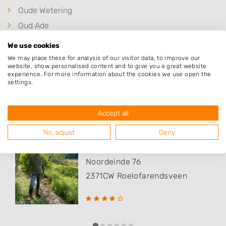
Oude Wetering
Oud Ade
Hazerswoude-Rijndijk
We use cookies
Weteringbrug
We may place these for analysis of our visitor data, to improve our
website, show personalised content and to give you a great website
experience. For more information about the cookies we use open the
settings.
Populaire hoveniers
Accept all
No, adjust
Deny
Arjan Bakker - Tuinen
Noordeinde 76
2371CW
Roelofarendsveen