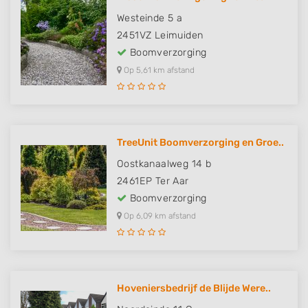
Westeinde 5 a
2451VZ
Leimuiden
Boomverzorging
Op 5,61 km afstand
TreeUnit Boomverzorging en Groe..
Oostkanaalweg 14 b
2461EP
Ter Aar
Boomverzorging
Op 6,09 km afstand
Hoveniersbedrijf de Blijde Were..