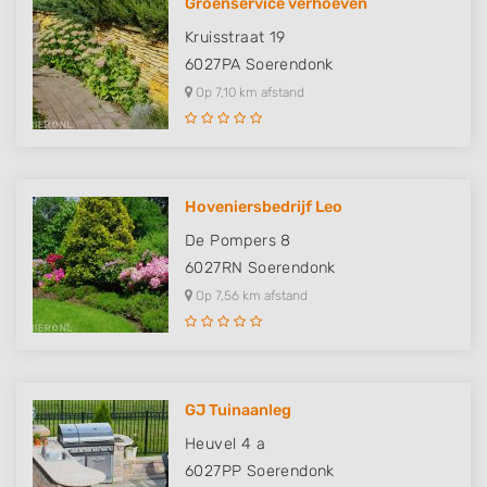
Groenservice verhoeven
Kruisstraat 19
6027PA
Soerendonk
Op 7,10 km afstand
Hoveniersbedrijf Leo
De Pompers 8
6027RN
Soerendonk
Op 7,56 km afstand
GJ Tuinaanleg
Heuvel 4 a
6027PP
Soerendonk