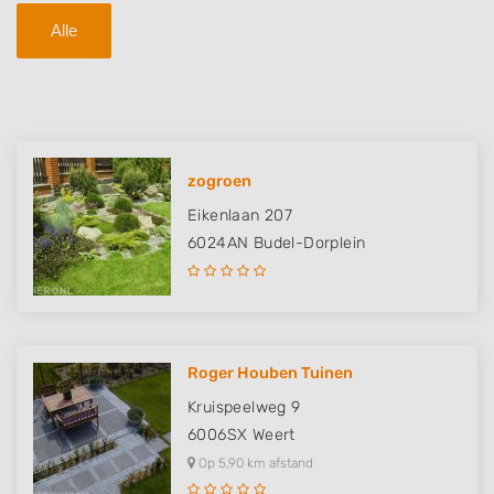
Alle
zogroen
Eikenlaan 207
6024AN
Budel-Dorplein
Roger Houben Tuinen
Kruispeelweg 9
6006SX
Weert
Op 5,90 km afstand