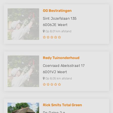
GG Bestratingen
Sint Jozefslaan 135
6006JE
Weert
Op 8,01 km afstand
Redy Tuinonderhoud
Coenraad Abelsstraat 17
6001VJ
Weert
Op 8,05 km afstand
Rick Smits Total Green
De Dalen 2 q