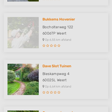
Bukkems Hovenier
Bocholterweg 122
6006TP
Weert
Op 6,55 km afstand
Dave Slot Tuinen
Bieskampweg 4
6002SL
Weert
Op 6,64 km afstand