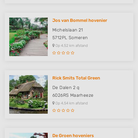
Jos van Bommel hovenier
Michelslaan 21
5712PL
Someren
Op 4,52 km afstand
Rick Smits Total Green
De Dalen 2 q
6026RS
Maarheeze
Op 4,54 km afstand
De Groen hoveniers