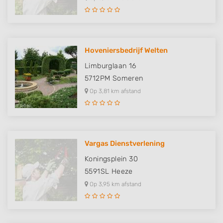
Hoveniersbedrijf Welten
Limburglaan 16
5712PM
Someren
Op 3,81 km afstand
Vargas Dienstverlening
Koningsplein 30
5591SL
Heeze
Op 3,95 km afstand