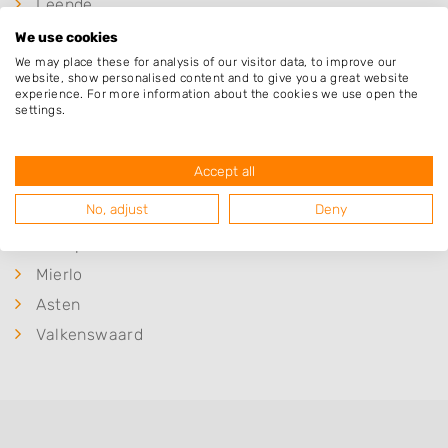
Leende
Heeze
We use cookies
We may place these for analysis of our visitor data, to improve our
Maarheeze
website, show personalised content and to give you a great website
Soerendonk
experience. For more information about the cookies we use open the
settings.
Someren
Gastel
Accept all
Budel
No, adjust
Deny
Geldrop
Lierop
Mierlo
Asten
Valkenswaard