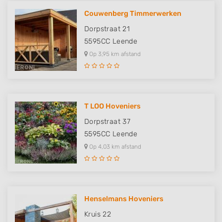
Couwenberg Timmerwerken
Dorpstraat 21
5595CC
Leende
Op 3,95 km afstand
T LOO Hoveniers
Dorpstraat 37
5595CC
Leende
Op 4,03 km afstand
Henselmans Hoveniers
Kruis 22