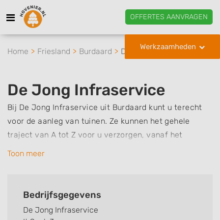
OFFERTES AANVRAGEN
Werkzaamheden
Home
Friesland
Burdaard
De Jong Infraservice
De Jong Infraservice
Bij De Jong Infraservice uit Burdaard kunt u terecht
voor de aanleg van tuinen. Ze kunnen het gehele
traject van A tot Z voor u verzorgen, vanaf het
grondwerk tot het eindresultaat. Denk hierbij dan aan
Toon meer
werkzaamheden zoals het leggen van bestrating en
sierbestrating, het aanleggen van riolering, het
plaatsen van een schutting, het maken van een
Bedrijfsgegevens
overkapping of tuinhuis, het aanleggen van een gazon
De Jong Infraservice
of het maken van een vijver. Daarnaast is De Jong