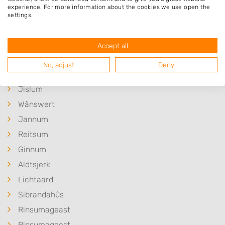
Op 7,63 km afstand
experience. For more information about the cookies we use open the
settings.
Meer hoveniers in Burdaard
Accept all
No, adjust
Deny
Plaatsen in de buurt
Jislum
Wânswert
Jannum
Reitsum
Ginnum
Aldtsjerk
Lichtaard
Sibrandahûs
Rinsumageast
Rinsumageest