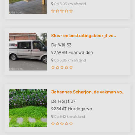
Op 5,03 km afstand
Klus- en bestratingsbedrijf vd..
De Wâl 53
9269RB
Feanwâlden
Op 5,06 km afstand
Johannes Scherjon, de vakman vo..
De Horst 37
9254AT
Hurdegaryp
Op 5,12 km afstand