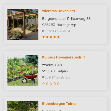
Wiersma Hoveniers
Burgemeester Drijberweg 38
9254BJ
Hurdegaryp
Op 5,14 km afstand
Kuipers Hoveniersbedrijf
Woelwijk 48
9255KJ
Tietjerk
Op 5,37 km afstand
Bloembergen Tuinen