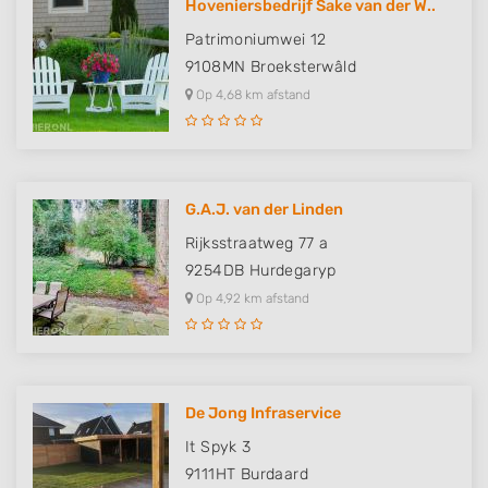
Hoveniersbedrijf Sake van der W..
Patrimoniumwei 12
9108MN
Broeksterwâld
Op 4,68 km afstand
G.A.J. van der Linden
Rijksstraatweg 77 a
9254DB
Hurdegaryp
Op 4,92 km afstand
De Jong Infraservice
It Spyk 3
9111HT
Burdaard