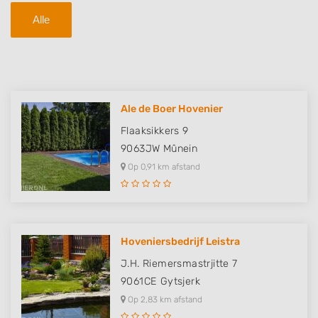
Alle
Ale de Boer Hovenier
Flaaksikkers 9
9063JW
Mûnein
Op 0,91 km afstand
Hoveniersbedrijf Leistra
J.H. Riemersmastrjitte 7
9061CE
Gytsjerk
Op 2,83 km afstand