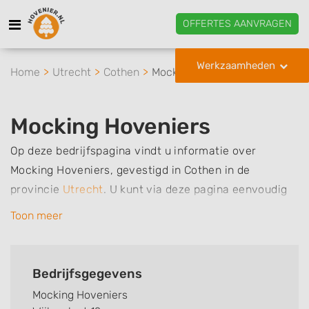
OFFERTES AANVRAGEN
Werkzaamheden
Home
Utrecht
Cothen
Mocking Hoveniers
Mocking Hoveniers
Op deze bedrijfspagina vindt u informatie over
Mocking Hoveniers, gevestigd in Cothen in de
provincie
Utrecht
.
U kunt via deze pagina eenvoudig
contact met het bedrijf opnemen door te bellen of een
Toon meer
bericht te sturen. Daarnaast vindt u een overzicht van
de werkzaamheden van dit bedrijf, zo kunt u snel zien
welke zaken Mocking Hoveniers voor u kan verzorgen.
Bedrijfsgegevens
Tenslotte kunt een beoordeling of review achterlaten
Mocking Hoveniers
als u al ervaring heeft met dit bedrijf.