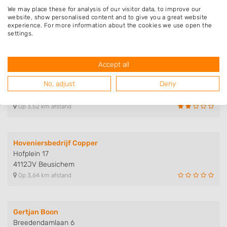
Jordy Nesselaar Bestratingen
We may place these for analysis of our visitor data, to improve our
Agricolastraat 116
website, show personalised content and to give you a great website
experience. For more information about the cookies we use open the
3961DE Wijk bij Duurstede
settings.
Op 3,10 km afstand
Accept all
Mike de Heus Hoveniers & Klusse..
No, adjust
Deny
Nieuwstraat 16
4112JP Beusichem
Op 3,52 km afstand
Hoveniersbedrijf Copper
Hofplein 17
4112JV Beusichem
Op 3,64 km afstand
Gertjan Boon
Breedendamlaan 6