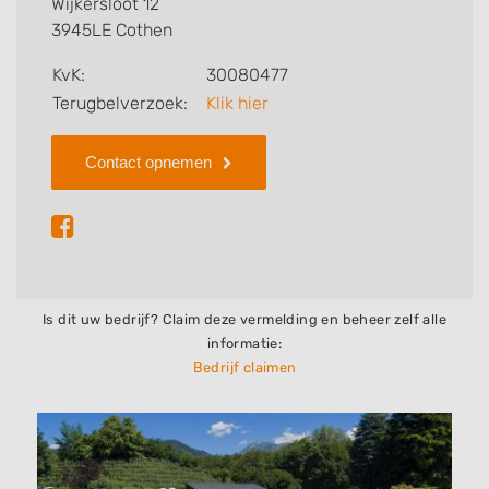
Wijkersloot 12
3945LE Cothen
Zoekt u een ander bedrijf? Bekijk dan andere
hoveniers en bedrijven in
Cothen
.
KvK:
30080477
Terugbelverzoek:
Klik hier
Contact opnemen
Is dit uw bedrijf? Claim deze vermelding en beheer zelf alle
informatie:
Bedrijf claimen