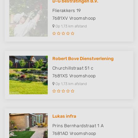
D-G bestratingen B.V.
Flierakkers 19
7681XV
Vroomshoop
Op 1,73 km afstand
Robert Bove Dienstverlening
Churchillstraat 51 c
7681XS
Vroomshoop
Op 1,73 km afstand
Lukas infra
Prins Bernhardstraat 1 A
7681AD
Vroomshoop