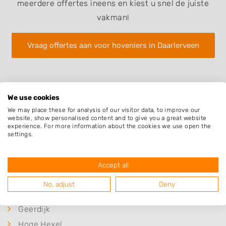
meerdere offertes ineens en kiest u snel de juiste
vakman!
Vraag offertes aan voor hoveniers in Daarlerveen
We use cookies
We may place these for analysis of our visitor data, to improve our
website, show personalised content and to give you a great website
experience. For more information about the cookies we use open the
Plaatsen in de buurt
settings.
Vroomshoop
Daarle
Accept all
Westerhaar-Vriezenveensewijk
No, adjust
Deny
Vriezenveen
Geerdijk
Hoge Hexel