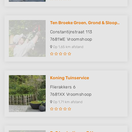
Ten Broeke Groen, Grond & Sloop..
Constantijnstraat 113
7681WE
Vroomshoop
Op 1,65 km afstand
Koning Tuinservice
Flierakkers 6
7681XX
Vroomshoop
Op 1,71 km afstand