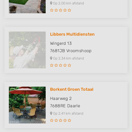
Op 2,00 km afstand
Libbers Multidiensten
Wingerd 13
7681JB
Vroomshoop
Op 2,34 km afstand
Borkent Groen Totaal
Haarweg 2
7688RE
Daarle
Op 2,41 km afstand