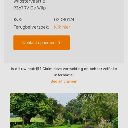
Wilpstervaart 8
bedrijf.
9367RV De Wilp
Zoekt u een ander bedrijf? Bekijk dan andere
KvK:
02080174
hoveniers en bedrijven in
Terugbelverzoek:
Klik hier
De Wilp
.
Contact opnemen
Is dit uw bedrijf? Claim deze vermelding en beheer zelf alle
informatie:
Bedrijf claimen