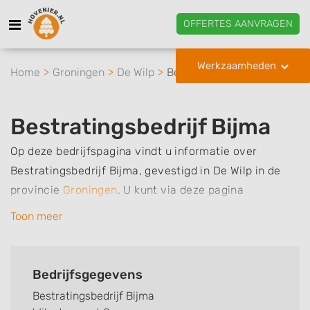
OFFERTES AANVRAGEN
Werkzaamheden
Home
Groningen
De Wilp
Bestratingsbedrijf Bijma
Bestratingsbedrijf Bijma
Op deze bedrijfspagina vindt u informatie over
Bestratingsbedrijf Bijma, gevestigd in De Wilp in de
provincie
Groningen
.
U kunt via deze pagina
eenvoudig contact met het bedrijf opnemen door te
Toon meer
bellen of een bericht te sturen. Daarnaast vindt u een
overzicht van de werkzaamheden van dit bedrijf, zo
kunt u snel zien welke zaken Bestratingsbedrijf Bijma
Bedrijfsgegevens
voor u kan verzorgen. Tenslotte kunt een beoordeling
Bestratingsbedrijf Bijma
of review achterlaten als u al ervaring heeft met dit