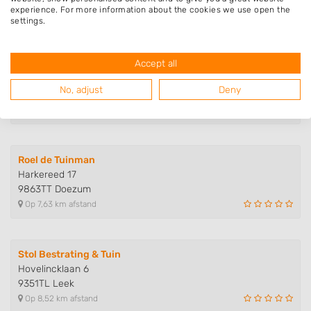
9365TB Niebert
experience. For more information about the cookies we use open the
Op 6,96 km afstand
settings.
Accept all
Hoveniersbedrijf M.F. Veenstra
Meester Geertswei 21
No, adjust
Deny
9241GJ Wijnjewoude
Op 7,60 km afstand
Roel de Tuinman
Harkereed 17
9863TT Doezum
Op 7,63 km afstand
Stol Bestrating & Tuin
Hovelincklaan 6
9351TL Leek
Op 8,52 km afstand