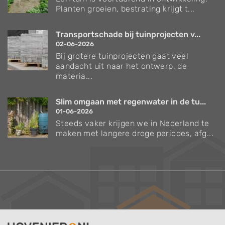
Planten groeien, bestrating krijgt t...
Transportschade bij tuinprojecten v...
02-06-2026
Bij grotere tuinprojecten gaat veel
aandacht uit naar het ontwerp, de
materia...
Slim omgaan met regenwater in de tu...
01-06-2026
Steeds vaker krijgen we in Nederland te
maken met langere droge periodes, afg...
Verzorgingstips voor bomen en planten
Inspiratie voor uw tuin en terras
De belangrijkste tuinwerkzaamheden voor de
komende maand