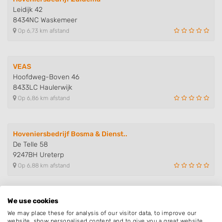
Leidijk 42
8434NC Waskemeer
Op 6,73 km afstand
VEAS
Hoofdweg-Boven 46
8433LC Haulerwijk
Op 6,86 km afstand
Hoveniersbedrijf Bosma & Dienst..
De Telle 58
9247BH Ureterp
Op 6,88 km afstand
We use cookies
Boomkwekerij & Hoveniersbedrijf..
Halbe Wiersemaweg 2
We may place these for analysis of our visitor data, to improve our
website, show personalised content and to give you a great website